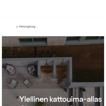
Helsingborg
Edellinen
sivu:
Ylellinen kattouima-allas