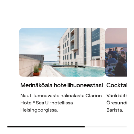
Merinäköala hotellihuoneestasi
Cocktails 
Nauti lumoavasta näköalasta Clarion
Värikkäitä c
Hotel® Sea U -hotellissa
Öresundiin 
Helsingborgissa.
Barista.