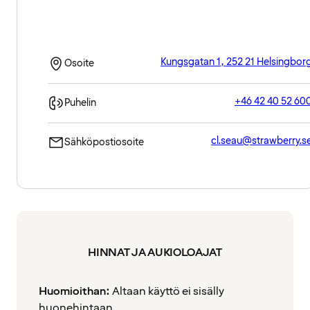
Kungsgatan 1, 252 21 Helsingbor
Osoite
+46 42 40 52 60
Puhelin
cl.seau@strawberry.s
Sähköpostiosoite
HINNAT JA AUKIOLOAJAT
Huomioithan:
Altaan käyttö ei sisälly
huonehintaan.