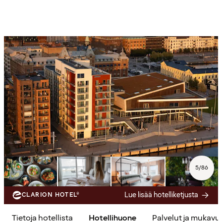
5
/
86
Lue lisää hotelliketjusta
CLARION HOTEL®
Tietoja hotellista
Hotellihuone
Palvelut ja mukavu