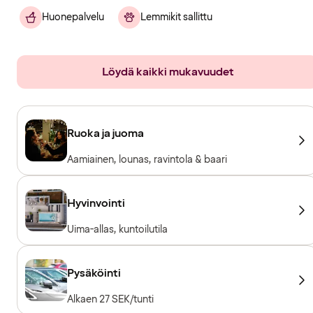
Huonepalvelu
Lemmikit sallittu
Löydä kaikki mukavuudet
Ruoka ja juoma
Aamiainen, lounas, ravintola & baari
Hyvinvointi
Uima-allas, kuntoilutila
Pysäköinti
Alkaen 27 SEK/tunti