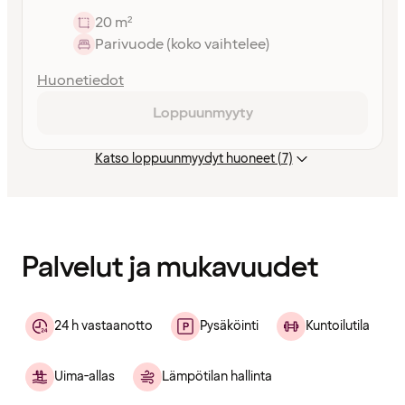
20 m²
Parivuode (koko vaihtelee)
Huonetiedot
Loppuunmyyty
Katso loppuunmyydyt huoneet (7)
Sisältö
ladattu
Palvelut ja mukavuudet
24 h vastaanotto
Pysäköinti
Kuntoilutila
Uima-allas
Lämpötilan hallinta