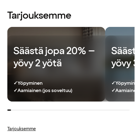
Tarjouksemme
Säästä jopa 20% –
Sääst
yövy 2 yötä
yövy 
✓
Yöpyminen
✓
Yöpymin
✓
Aamiainen (jos soveltuu)
✓
Aamiainen
Tarjouksemme