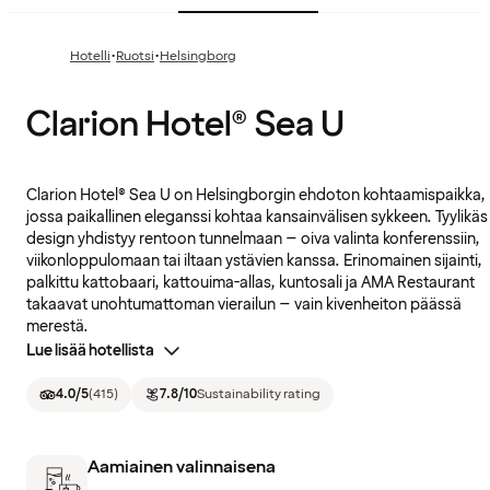
·
·
Hotelli
Ruotsi
Helsingborg
Clarion Hotel® Sea U
Clarion Hotel® Sea U on Helsingborgin ehdoton kohtaamispaikka,
jossa paikallinen eleganssi kohtaa kansainvälisen sykkeen. Tyylikäs
design yhdistyy rentoon tunnelmaan – oiva valinta konferenssiin,
viikonloppulomaan tai iltaan ystävien kanssa. Erinomainen sijainti,
palkittu kattobaari, kattouima-allas, kuntosali ja AMA Restaurant
takaavat unohtumattoman vierailun – vain kivenheiton päässä
merestä.
Lue lisää hotellista
4.0
/5
(
415
)
7.8
/10
Sustainability rating
Aamiainen valinnaisena