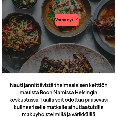
Varaa nyt
Nauti jännittävistä thaimaalaisen keittiön
mauista Boon Namissa Helsingin
keskustassa. Täällä voit odottaa pääseväsi
kulinaariselle matkalle ainutlaatuisilla
makuyhdistelmillä ja värikkäillä