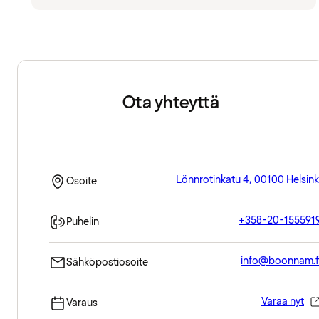
Ota yhteyttä
Lönnrotinkatu 4, 00100 Helsink
Osoite
+358-20-155591
Puhelin
info@boonnam.f
Sähköpostiosoite
Varaa nyt
Varaus