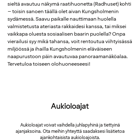
sieltä avautuu näkymä raatihuonetta (Radhuset) kohti
– toisin sanoen täällä olet aivan Kungsholmenin
sydämessä. Saavu paikalle nauttimaan huolella
valmistetusta ateriasta rakkaidesi kanssa, tai miksei
vaikkapa oluesta sosiaalisen baarin puolella? Onpa
vierailusi syy mikä tahansa, voit rentoutua viihtyisässä
miljöössä ja ihailla Kungsholmenin eläväiseen
naapurustoon päin avautuvaa panoraamanäköalaa.
Tervetuloa toiseen olohuoneeseesi!
Aukioloajat
Aukioloajat voivat vaihdella juhlapyhinä ja tiettyinä
ajanjaksoina. Ota meihin yhteyttä saadaksesi lisätietoa
ajankohtaisista aukioloajoista.