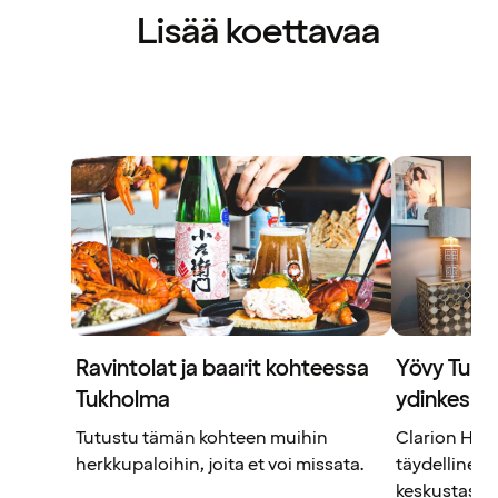
Lisää koettavaa
Ravintolat ja baarit kohteessa
Yövy Tukh
Tukholma
ydinkesku
Tutustu tämän kohteen muihin
Clarion Hot
herkkupaloihin, joita et voi missata.
täydellinen 
keskustassa