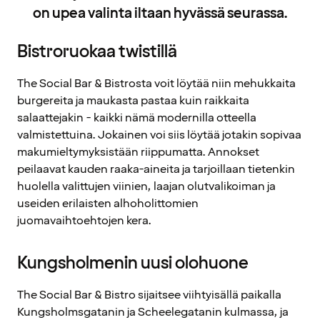
on upea valinta iltaan hyvässä seurassa.
Bistroruokaa twistillä
The Social Bar & Bistrosta voit löytää niin mehukkaita
burgereita ja maukasta pastaa kuin raikkaita
salaattejakin - kaikki nämä modernilla otteella
valmistettuina. Jokainen voi siis löytää jotakin sopivaa
makumieltymyksistään riippumatta. Annokset
peilaavat kauden raaka-aineita ja tarjoillaan tietenkin
huolella valittujen viinien, laajan olutvalikoiman ja
useiden erilaisten alhoholittomien
juomavaihtoehtojen kera.
Kungsholmenin uusi olohuone
The Social Bar & Bistro sijaitsee viihtyisällä paikalla
Kungsholmsgatanin ja Scheelegatanin kulmassa, ja