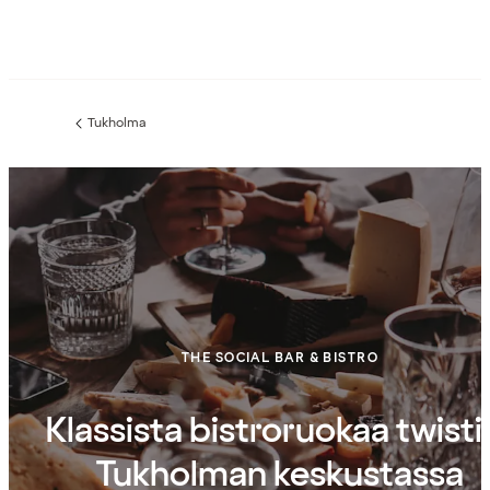
Tukholma
Edellinen
sivu:
THE SOCIAL BAR & BISTRO
Klassista bistroruokaa twistil
Tukholman keskustassa