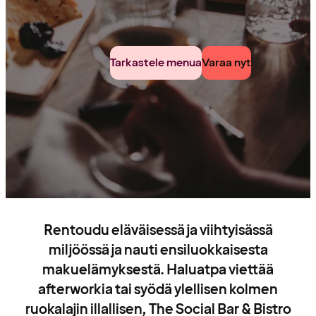
Tarkastele menua
Varaa nyt
Rentoudu eläväisessä ja viihtyisässä
miljöössä ja nauti ensiluokkaisesta
makuelämyksestä. Haluatpa viettää
afterworkia tai syödä ylellisen kolmen
ruokalajin illallisen, The Social Bar & Bistro