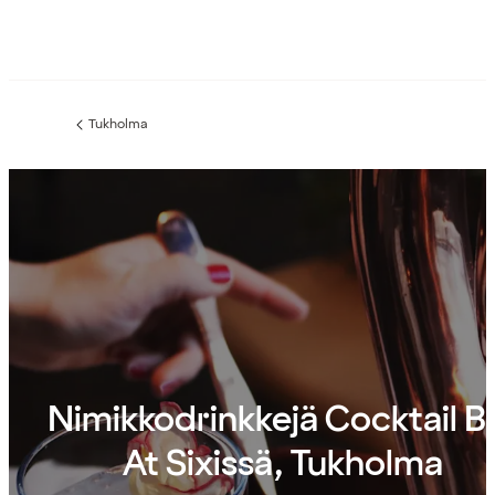
Tukholma
Edellinen
sivu:
Nimikkodrinkkejä Cocktail B
At Sixissä, Tukholma