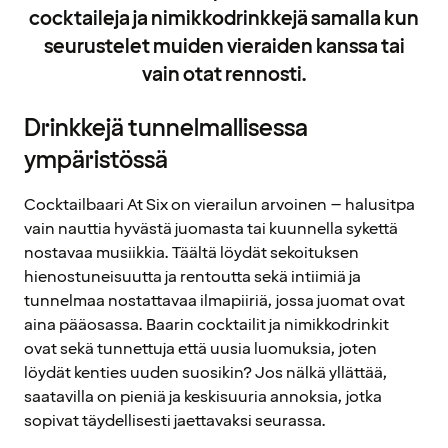
cocktaileja ja nimikkodrinkkejä samalla kun
seurustelet muiden vieraiden kanssa tai
vain otat rennosti.
Drinkkejä tunnelmallisessa
ympäristössä
Cocktailbaari At Six on vierailun arvoinen – halusitpa
vain nauttia hyvästä juomasta tai kuunnella sykettä
nostavaa musiikkia. Täältä löydät sekoituksen
hienostuneisuutta ja rentoutta sekä intiimiä ja
tunnelmaa nostattavaa ilmapiiriä, jossa juomat ovat
aina pääosassa. Baarin cocktailit ja nimikkodrinkit
ovat sekä tunnettuja että uusia luomuksia, joten
löydät kenties uuden suosikin? Jos nälkä yllättää,
saatavilla on pieniä ja keskisuuria annoksia, jotka
sopivat täydellisesti jaettavaksi seurassa.