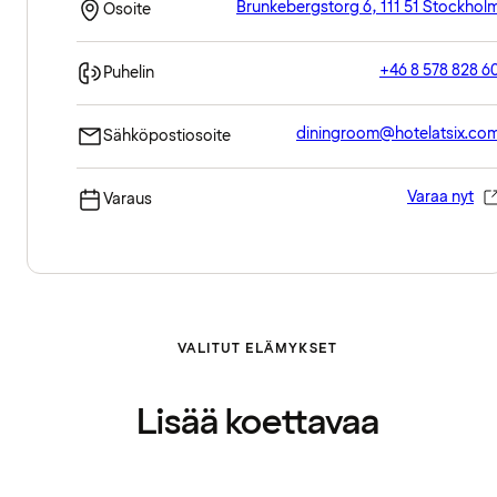
Brunkebergstorg 6, 111 51 Stockhol
Osoite
+46 8 578 828 6
Puhelin
diningroom@hotelatsix.co
Sähköpostiosoite
Varaa nyt
Varaus
VALITUT ELÄMYKSET
Lisää koettavaa