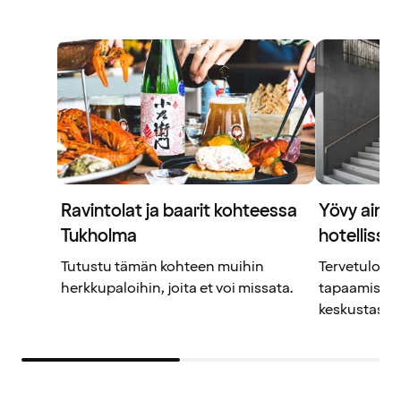
Ravintolat ja baarit kohteessa
Yövy ainut
Tukholma
hotellissa
Tutustu tämän kohteen muihin
Tervetuloa t
herkkupaloihin, joita et voi missata.
tapaamispa
keskustassa