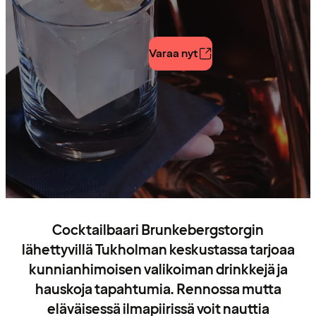
Varaa nyt
Cocktailbaari Brunkebergstorgin
lähettyvillä Tukholman keskustassa tarjoaa
kunnianhimoisen valikoiman drinkkejä ja
hauskoja tapahtumia. Rennossa mutta
eläväisessä ilmapiirissä voit nauttia