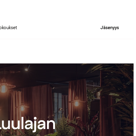
okoukset
Jäsenyys
Luulajan