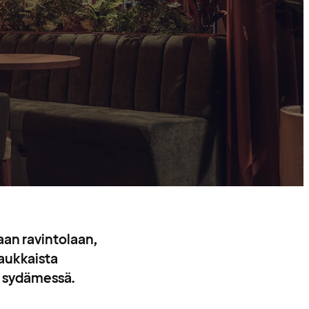
an ravintolaan,
maukkaista
an sydämessä.