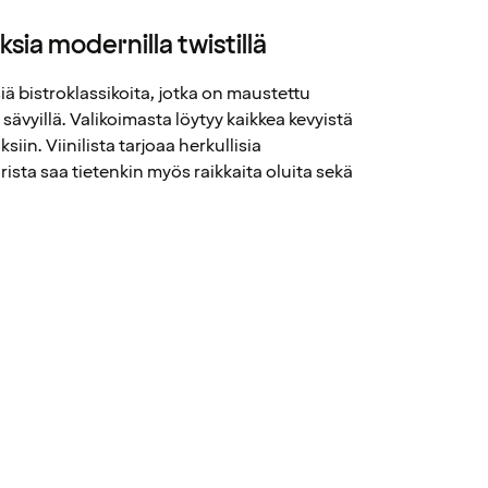
ksia modernilla twistillä
siä bistroklassikoita, jotka on maustettu
a sävyillä. Valikoimasta löytyy kaikkea kevyistä
iin. Viinilista tarjoaa herkullisia
rista saa tietenkin myös raikkaita oluita sekä