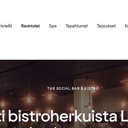
Siirry sivun sisältöön
Siirry sivun päävalikkoon
Hotellit
Ravintolat
Spa
Tapahtumat
Tarjoukset
K
THE SOCIAL BAR & BISTRO
i bistroherkuista 