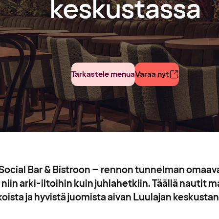
keskustassa
Tarkastele menua
Varaa nyt
 Social Bar & Bistroon – rennon tunnelman omaava
i niin arki-iltoihin kuin juhlahetkiin. Täällä nautit 
koista ja hyvistä juomista aivan Luulajan keskust