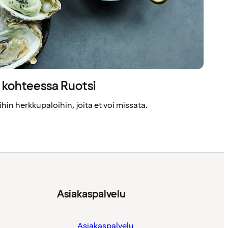
t kohteessa Ruotsi
in herkkupaloihin, joita et voi missata.
Asiakaspalvelu
Asiakaspalvelu