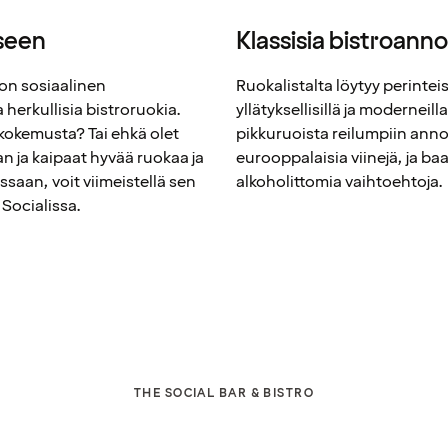
eseen
Klassisia bistroanno
 on sosiaalinen
Ruokalistalta löytyy perintei
 herkullisia bistroruokia.
yllätyksellisillä ja moderneill
akokemusta? Tai ehkä olet
pikkuruoista reilumpiin annoks
n ja kaipaat hyvää ruokaa ja
eurooppalaisia viinejä, ja baa
saan, voit viimeistellä sen
alkoholittomia vaihtoehtoja.
 Socialissa.
THE SOCIAL BAR & BISTRO