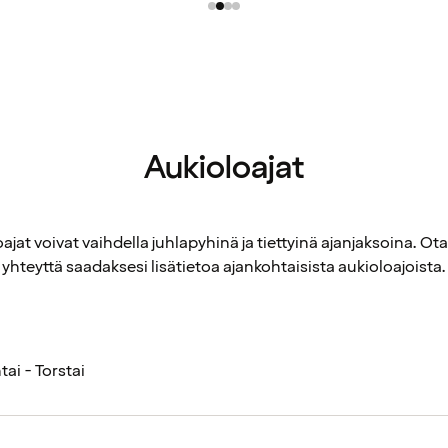
Aukioloajat
ajat voivat vaihdella juhlapyhinä ja tiettyinä ajanjaksoina. Ot
yhteyttä saadaksesi lisätietoa ajankohtaisista aukioloajoista.
ai - Torstai