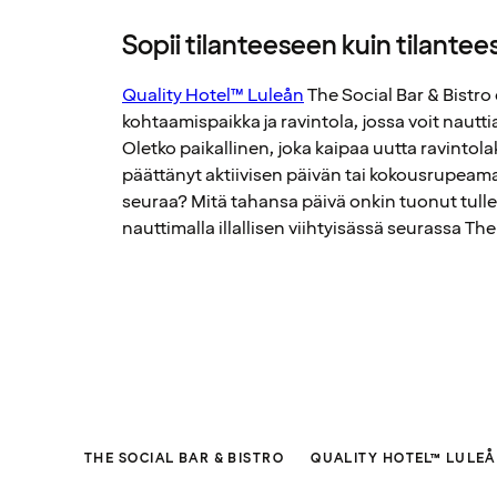
Sopii tilanteeseen kuin tilante
Quality Hotel™ Luleån
The Social Bar & Bistro
kohtaamispaikka ja ravintola, jossa voit nauttia
Oletko paikallinen, joka kaipaa uutta ravintol
päättänyt aktiivisen päivän tai kokousrupeama
seuraa? Mitä tahansa päivä onkin tuonut tulles
nauttimalla illallisen viihtyisässä seurassa The
THE SOCIAL BAR & BISTRO
QUALITY HOTEL™ LULEÅ