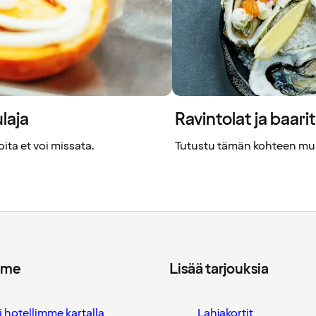
laja
Ravintolat ja baari
ita et voi missata.
Tutustu tämän kohteen muih
mme
Lisää tarjouksia
i hotellimme kartalla
Lahjakortit