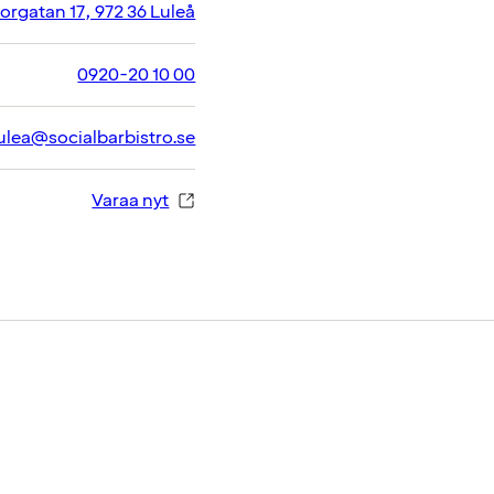
orgatan 17, 972 36 Luleå
0920-20 10 00
lulea@socialbarbistro.se
Varaa nyt