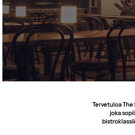
Tervetuloa The
joka sopi
bistroklassi