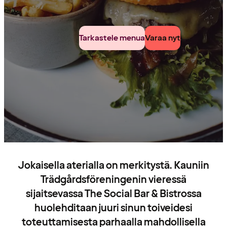
Tarkastele menua
Varaa nyt
Jokaisella aterialla on merkitystä. Kauniin
Trädgårdsföreningenin vieressä
sijaitsevassa The Social Bar & Bistrossa
huolehditaan juuri sinun toiveidesi
toteuttamisesta parhaalla mahdollisella