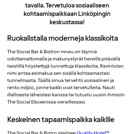
tavalla. Tervetuloa sosiaaliseen
kohtaamispaikkaan Linköpingin
keskustassa!
Ruokalistalla moderneja klassikoita
The Social Bar & Bistron mneu on täynnä
odottamattomalla ja makunystyrät hereillä pitävällä
twistillä höystettyjä tunnettuja klassikoita. Ravintolan
nimi antaa esimakua sen sisällä kohtaamastasi
tunnelmasta. Täällä sinua tervehtii sosiaalinen ja
rento miljöö, jonne kaikki ovat tervetulleita. Nauti
illallisesta läheistesi kanssa tai tutustu uusiin ihmisiin
The Social Ekoxenissa vieraillessasi.
Keskeinen tapaamispaikka kaikille
The Social Bar & Bistro sijaitsee
Quality Hotel™