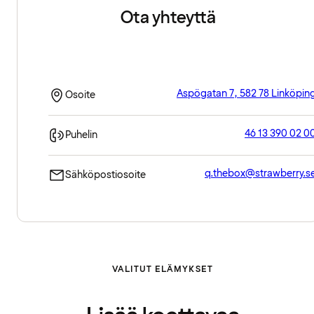
Ota yhteyttä
Aspögatan 7, 582 78 Linköpin
Osoite
46 13 390 02 0
Puhelin
q.thebox@strawberry.s
Sähköpostiosoite
VALITUT ELÄMYKSET