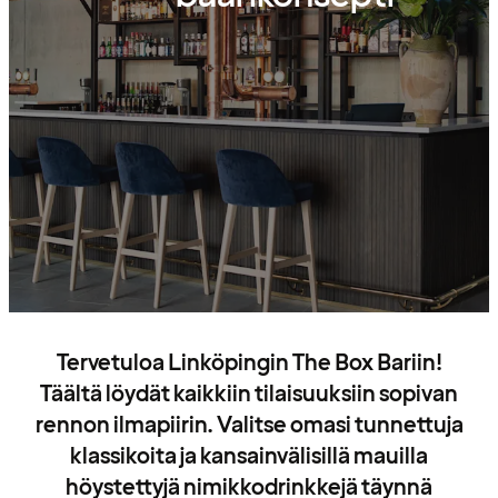
Tervetuloa Linköpingin The Box Bariin!
Täältä löydät kaikkiin tilaisuuksiin sopivan
rennon ilmapiirin. Valitse omasi tunnettuja
klassikoita ja kansainvälisillä mauilla
höystettyjä nimikkodrinkkejä täynnä