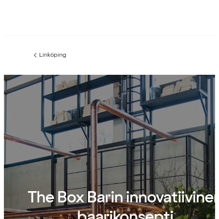
Linköping
Edellinen
sivu:
The Box Barin innovatiivine
baarikonsepti