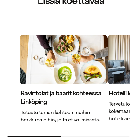
Lisää koettavaa
Ravintolat ja baarit kohteessa
Hotelli kaik
Linköping
Tervetuloa Q
kokemaan ka
Tutustu tämän kohteen muihin
hotellivierail
herkkupaloihin, joita et voi missata.