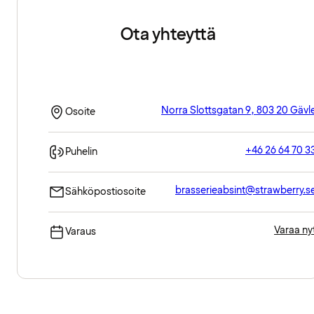
Ota yhteyttä
Norra Slottsgatan 9, 803 20 Gävl
Osoite
+46 26 64 70 3
Puhelin
brasserieabsint@strawberry.s
Sähköpostiosoite
Varaa ny
Varaus