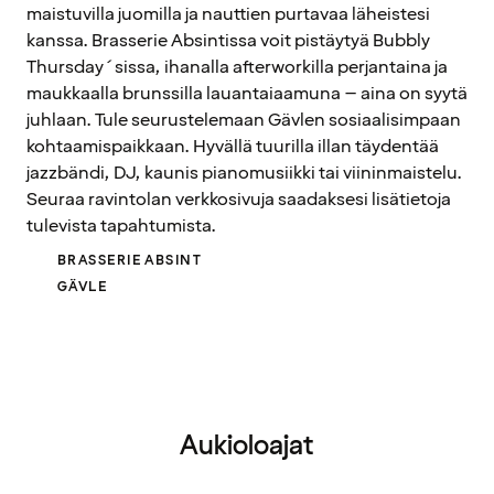
maistuvilla juomilla ja nauttien purtavaa läheistesi
kanssa. Brasserie Absintissa voit pistäytyä Bubbly
Thursday´sissa, ihanalla afterworkilla perjantaina ja
maukkaalla brunssilla lauantaiaamuna – aina on syytä
juhlaan. Tule seurustelemaan Gävlen sosiaalisimpaan
kohtaamispaikkaan. Hyvällä tuurilla illan täydentää
jazzbändi, DJ, kaunis pianomusiikki tai viininmaistelu.
Seuraa ravintolan verkkosivuja saadaksesi lisätietoja
tulevista tapahtumista.
BRASSERIE ABSINT
GÄVLE
Aukioloajat