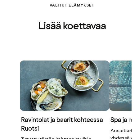
VALITUT ELÄMYKSET
Lisää koettavaa
Spa ja rel
Ravintolat ja baarit kohteessa
Ruotsi
Ansaitset ta
yhdessä yst