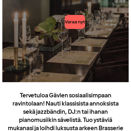
Varaa nyt
Tervetuloa Gävlen sosiaalisimpaan
ravintolaan! Nauti klassisista annoksista
sekä jazzbändin, DJ:n tai ihanan
pianomusiikin sävelistä. Tuo ystäviä
mukanasi ja loihdi luksusta arkeen Brasserie