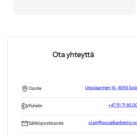
Ota yhteyttä
Utsolaarmen 16, 4055 Sol
Osoite
+47 51 71 85 0
Puhelin
cl.air@socialbarbistro.n
Sähköpostiosoite