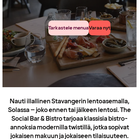
Tarkastele menua
Varaa nyt
Nauti illallinen Stavangerin lentoasemalla,
Solassa – joko ennen tai jälkeen lentosi. The
Social Bar & Bistro tarjoaa klassisia bistro-
annoksia modernilla twistillä, jotka sopivat
jokaisen makuun ja jokaiseen tilaisuuteen.