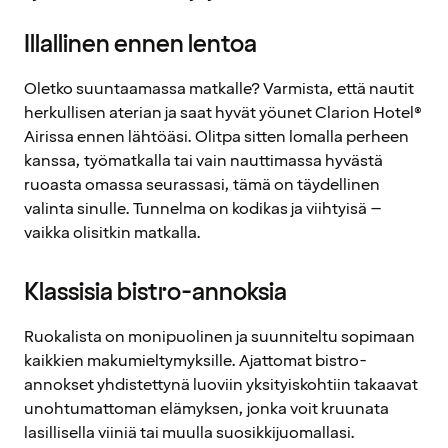
Illallinen ennen lentoa
Oletko suuntaamassa matkalle? Varmista, että nautit
herkullisen aterian ja saat hyvät yöunet Clarion Hotel®
Airissa ennen lähtöäsi. Olitpa sitten lomalla perheen
kanssa, työmatkalla tai vain nauttimassa hyvästä
ruoasta omassa seurassasi, tämä on täydellinen
valinta sinulle. Tunnelma on kodikas ja viihtyisä –
vaikka olisitkin matkalla.
Klassisia bistro-annoksia
Ruokalista on monipuolinen ja suunniteltu sopimaan
kaikkien makumieltymyksille. Ajattomat bistro-
annokset yhdistettynä luoviin yksityiskohtiin takaavat
unohtumattoman elämyksen, jonka voit kruunata
lasillisella viiniä tai muulla suosikkijuomallasi.