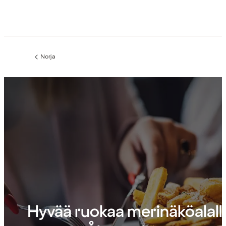
Norja
Edellinen
sivu:
Hyvää ruokaa merinäköalall