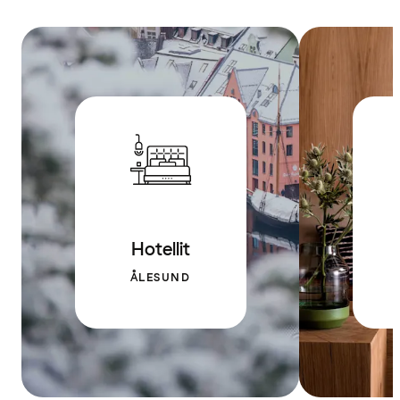
Hotellit
ÅLESUND