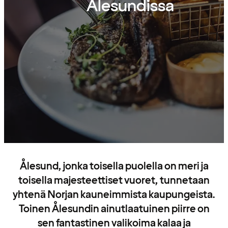
Ålesundissa
Ålesund, jonka toisella puolella on meri ja
toisella majesteettiset vuoret, tunnetaan
yhtenä Norjan kauneimmista kaupungeista.
Toinen Ålesundin ainutlaatuinen piirre on
sen fantastinen valikoima kalaa ja