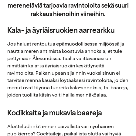
mereneläviä tarjoavia ravintoloita sekä suuri
rakkaus hienoihin viineihin.
Kala- ja äyriäisruokien aarrearkku
Jos haluat rentoutua epämuodollisessa miljöössä ja
nauttia meren antimista koostuvia annoksia, et tule
pettymään Ålesundissa. Täällä valittavanasi on
nimittäin kala- ja äyriäisruokiin keskittyneitä
ravintoloita. Paikan upean sijainnin vuoksi sinun ei
tarvitse mennä kauaksi löytääksesi ravintoloita, joiden
menut ovat täynnä tuoreita kala-annoksia, tai baareja,
joiden tuolilta käsin voit ihailla merinäköalaa.
Kodikkaita ja mukavia baareja
Aloitteludrinkit ennen päivällistä vai myöhäinen
pubikierros? Cocktaileja, paikallista olutta vai hyviä