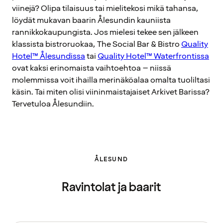
viinejä? Olipa tilaisuus tai mielitekosi mikä tahansa,
löydät mukavan baarin Ålesundin kauniista
rannikkokaupungista. Jos mielesi tekee sen jälkeen
klassista bistroruokaa, The Social Bar & Bistro
Quality
Hotel™ Ålesundissa
tai
Quality Hotel™ Waterfrontissa
ovat kaksi erinomaista vaihtoehtoa – niissä
molemmissa voit ihailla merinäköalaa omalta tuoliltasi
käsin. Tai miten olisi viininmaistajaiset Arkivet Barissa?
Tervetuloa Ålesundiin.
ÅLESUND
Ravintolat ja baarit