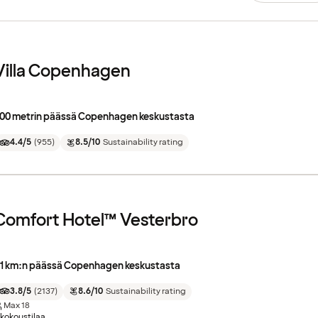
Villa Copenhagen
00 metrin päässä Copenhagen keskustasta
4.4/5
(
955
)
8.5/10
Sustainability rating
Comfort Hotel™ Vesterbro
.1 km:n päässä Copenhagen keskustasta
3.8/5
(
2137
)
8.6/10
Sustainability rating
Max
18
 kokoustilaa