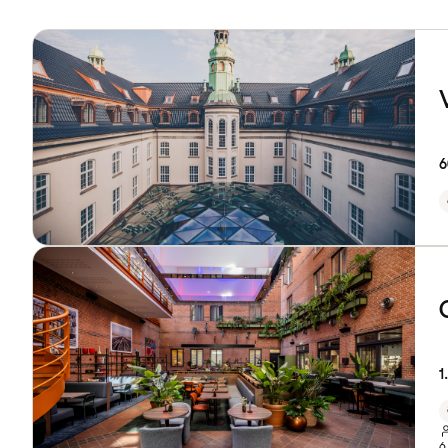
6
1
6