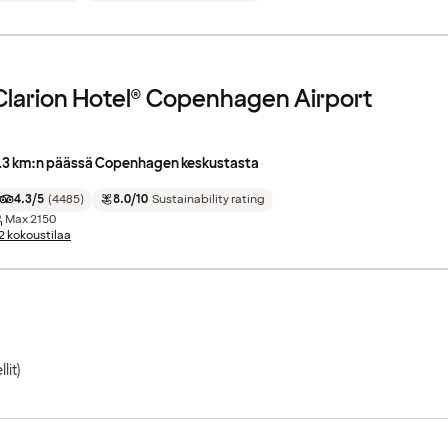
Clarion Hotel® Copenhagen Airport
.3 km:n päässä Copenhagen keskustasta
4.3/5
(
4485
)
8.0/10
Sustainability rating
Max
2150
2 kokoustilaa
lit)