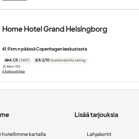
Home Hotel Grand Helsingborg
41.9 km:n päässä Copenhagen keskustasta
4.1/5
(
1307
)
8.2/10
Sustainability rating
Max
150
6 kokoustilaa
mme
Lisää tarjouksia
i hotellimme kartalla
Lahjakortit