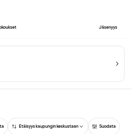
okoukset
Jäsenyys
ta
Etäisyys kaupungin keskustaan
Suodata