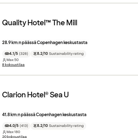
Quality Hotel™ The Mill
28.9 km:n päässä Copenhagen keskustasta
4.1/5
(
328
)
8.2/10
Sustainability rating
Max
50
8 kokoustilaa
Clarion Hotel® Sea U
41.8 km:n päässä Copenhagen keskustasta
4.0/5
(
413
)
8.2/10
Sustainability rating
Max
180
20 kokoustilaa