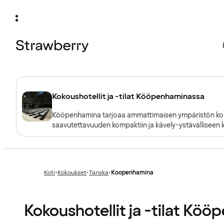
Kokoushotellit ja -tilat Kööpenhaminassa
Kööpenhamina tarjoaa ammattimaisen ympäristön koko
saavutettavuuden kompaktiin ja kävely-ystävälliseen ke
ulottuvilla.
Koti
•
Kokoukset
•
Tanska
•
Koopenhamina
Edellinen
Edellinen
sivu:
sivu:
Kokoushotellit ja -tilat Kö