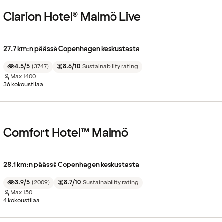
Clarion Hotel® Malmö Live
27.7 km:n päässä Copenhagen keskustasta
4.5/5
(
3747
)
8.6/10
Sustainability rating
Max
1400
36 kokoustilaa
Comfort Hotel™ Malmö
28.1 km:n päässä Copenhagen keskustasta
3.9/5
(
2009
)
8.7/10
Sustainability rating
Max
150
4 kokoustilaa