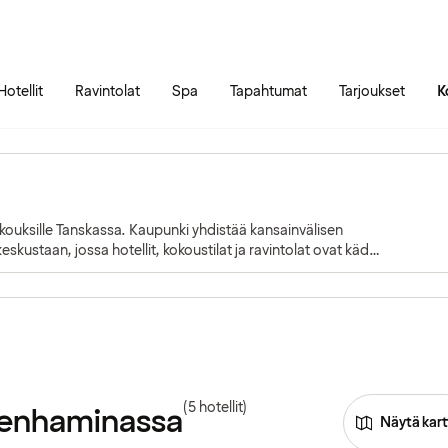
Siirry sivun sisältöön
Siirry sivun päävalikkoon
Hotellit
Ravintolat
Spa
Tapahtumat
Tarjoukset
K
uksille Tanskassa. Kaupunki yhdistää kansainvälisen
skustaan, jossa hotellit, kokoustilat ja ravintolat ovat käden
(5 hotellit)
öpenhaminassa
Näytä kart