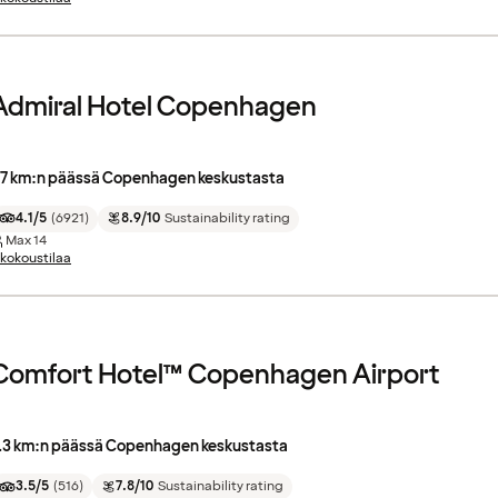
Admiral Hotel Copenhagen
.7 km:n päässä Copenhagen keskustasta
4.1/5
(
6921
)
8.9/10
Sustainability rating
Max
14
 kokoustilaa
Comfort Hotel™ Copenhagen Airport
.3 km:n päässä Copenhagen keskustasta
3.5/5
(
516
)
7.8/10
Sustainability rating