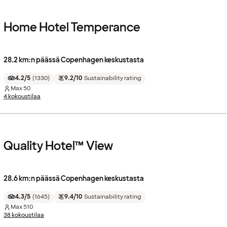
Home Hotel Temperance
28.2 km:n päässä Copenhagen keskustasta
4.2/5
(
1330
)
9.2/10
Sustainability rating
Max
50
4 kokoustilaa
Quality Hotel™ View
28.6 km:n päässä Copenhagen keskustasta
4.3/5
(
1645
)
9.4/10
Sustainability rating
Max
510
38 kokoustilaa