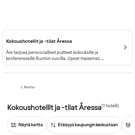
Kokoushotellit ja -tilat Åressa
Åre tarjoaa persoonalliset puitteet kokouksille ja
konferensseille Ruotsin vuorilla. Upeat maisemat,
vuodenaikojen mukaan vaihtuvat aktiviteetit ja
tunnelmallinen mökkihenki luovat loistavan pohjan
keskittymiselle, inspiraatiolle ja yhteisille kokemuksille.
Ruotsi
Edellinen
sivu:
Kokoushotellit ja -tilat Åressa
(1 hotelli)
Näytä kartta
Etäisyys kaupungin keskustaan