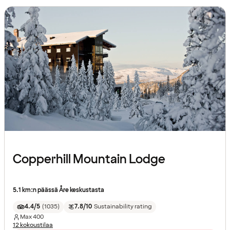
Copperhill Mountain Lodge
5.1 km:n päässä Åre keskustasta
4.4/5
(
1035
)
7.8/10
Sustainability rating
Max
400
12 kokoustilaa