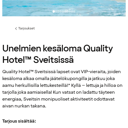
Tarjoukset
Edellinen
sivu:
Unelmien kesäloma Quality
Hotel™ Sveitsissä
Quality Hotel™ Sveitsissä lapset ovat VIP-vieraita, joiden
kesäloma alkaa omalla jäätelökupongilla ja jatkuu joka
aamu herkullisilla lettukesteillä!* Kyllä – lettuja ja hilloa on
tarjolla joka aamiaisella! Kun vatsat on ladattu täyteen
energiaa, Sveitsin monipuoliset aktiviteetit odottavat
aivan nurkan takana.
Tarjous sisältää: