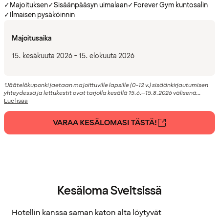
✓
Majoituksen
✓
Sisäänpääsyn uimalaan
✓
Forever Gym kuntosalin
✓
Ilmaisen pysäköinnin
Majoitusaika
15. kesäkuuta 2026 - 15. elokuuta 2026
*Jäätelökuponki jaetaan majoittuville lapsille (0-12 v.) sisäänkirjautumisen
yhteydessä ja lettukestit ovat tarjolla kesällä 15.6.–15.8.2026 välisenä...
Lue lisää
VARAA KESÄLOMASI TÄSTÄ!
Kesäloma Sveitsissä
Hotellin kanssa saman katon alta löytyvät