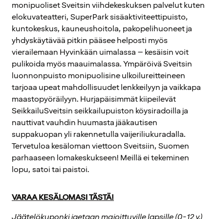
monipuoliset Sveitsin viihdekeskuksen palvelut kuten
elokuvateatteri, SuperPark sisäaktiviteettipuisto,
kuntokeskus, kauneushoitola, pakopelihuoneet ja
yhdyskäytävää pitkin pääsee helposti myös
vierailemaan Hyvinkään uimalassa – kesäisin voit
pulikoida myös maauimalassa. Ympäröivä Sveitsin
luonnonpuisto monipuolisine ulkoilureitteineen
tarjoaa upeat mahdollisuudet lenkkeilyyn ja vaikkapa
maastopyöräilyyn. Hurjapäisimmät kiipeilevät
SeikkailuSveitsin seikkailupuiston köysiradoilla ja
nauttivat vauhdin huumasta jääkautisen
suppakuopan yli rakennetulla vaijeriliukuradalla.
Tervetuloa kesäloman viettoon Sveitsiin, Suomen
parhaaseen lomakeskukseen! Meillä ei tekeminen
lopu, satoi tai paistoi.
VARAA KESÄLOMASI TÄSTÄ!
Jäätelökuponki jaetaan majoittuville lapsille (0-12 v.)