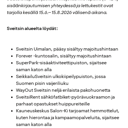
sisäänkirjautumisen yhteydessä ja lettukestit ovat
tarjolla kesällä 15.6.–15.8.2026 välisenä aikana.
Sveitsin alueelta löydät:
Sveitsin Uimalan, pääsy sisältyy majoitushintaan
Forever -kuntosalin, sisältyy majoitushintaan
SuperPark-sisäaktiviteettipuiston, sijaitsee
saman katon alla
SeikkailuSveitsin ulkokiipeilypuiston, jossa
Suomen pisin vaijeriliuku
WayOut Sveitsin neljä erilaista pakohuonetta
SveitsiRent sähköfatbiket-pyörävuokraamon ja
parhaat opastukset huippureiteille
Kauneuskeskus Salon-Ki tarjoamat hemmottelut,
kuten hierontaa ja kampaamopalveluita, sijaitsee
saman katon alla