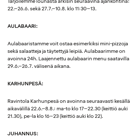
Tarjoilemme lounasta arkisin seuraavina ajankohtina:
22.–26.6. sekä 27.7.–10.8. klo 11:30–13.
AULABAARI:
Aulabaaristamme voit ostaa esimerkiksi mini-pizzoja
sekä salaatteja ja täytettyjä leipiä. Aulabaarimme on
avoinna 24h. Laajennettu aulabaarin menu saatavilla
29.6.–26.7. välisenä aikana.
KARHUNPESÄ:
Ravintola Karhunpesä on avoinna seuraavasti kesällä
aikavälillä 22.6.–8.8.: ma-to klo 17–22.30 (keittiö auki
21.30), pe-la klo 16–23 (keittiö auki klo 22).
JUHANNUS: