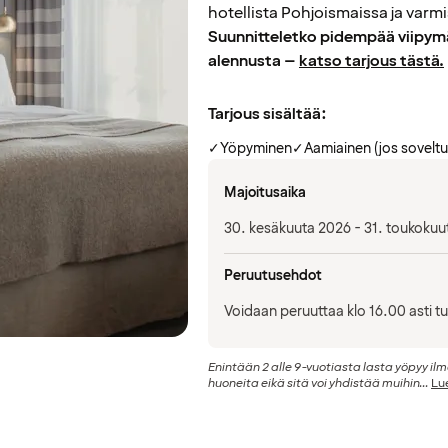
hotellista Pohjoismaissa ja varm
Suunnitteletko pidempää viipymä
alennusta –
katso tarjous tästä.
Tarjous sisältää:
✓
Yöpyminen
✓
Aamiainen (jos soveltu
Majoitusaika
30. kesäkuuta 2026 - 31. toukokuu
Peruutusehdot
Voidaan peruuttaa klo 16.00 asti t
Enintään 2 alle 9-vuotiasta lasta yöpyy i
huoneita eikä sitä voi yhdistää muihin...
Lue