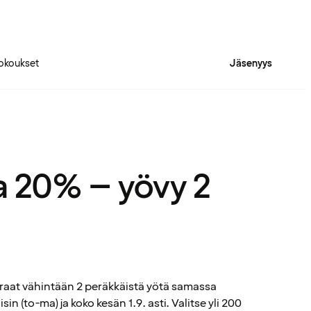
okoukset
Jäsenyys
a 20% – yövy 2
raat vähintään 2 peräkkäistä yötä samassa
in (to-ma) ja koko kesän 1.9. asti. Valitse yli 200