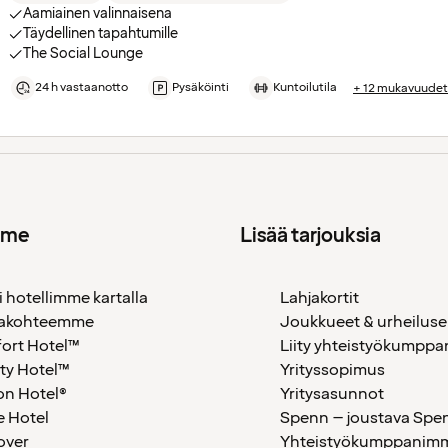
Aamiainen valinnaisena
Täydellinen tapahtumille
The Social Lounge
24 h vastaanotto
Pysäköinti
Kuntoilutila
+ 12 mukavuudet
mme
Lisää tarjouksia
i hotellimme kartalla
Lahjakortit
akohteemme
Joukkueet & urheiluse
ort Hotel™
Liity yhteistyökumppan
ty Hotel™
Yrityssopimus
on Hotel®
Yritysasunnot
 Hotel
Spenn – joustava Spe
over
Yhteistyökumppanimme