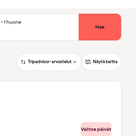
 • 1 huone
Hae
Tripadvisor-arvostelut
Näytä kartta
Valitse päivät