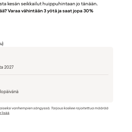
ista kesän seikkailut huippuhintaan jo tänään.
ä? Varaa vähintään 3 yötä ja saat jopa 30%
u)
ta 2027
ulopäivänä
lmaiseksi vanhempien sängyssä. Tarjous koskee rajoitettua määrää
 lisää