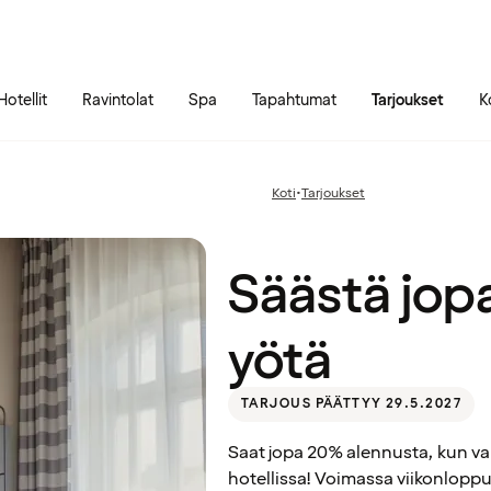
Siirry sivun sisältöön
Siirry sivun päävalikkoon
Hotellit
Ravintolat
Spa
Tapahtumat
Tarjoukset
K
Säästä
jopa
20% –
Koti
•
Tarjoukset
Edellinen
yövy 2
sivu:
yötä
Säästä jop
yötä
TARJOUS PÄÄTTYY 29.5.2027
Saat jopa 20% alennusta, kun va
hotellissa! Voimassa viikonloppuis