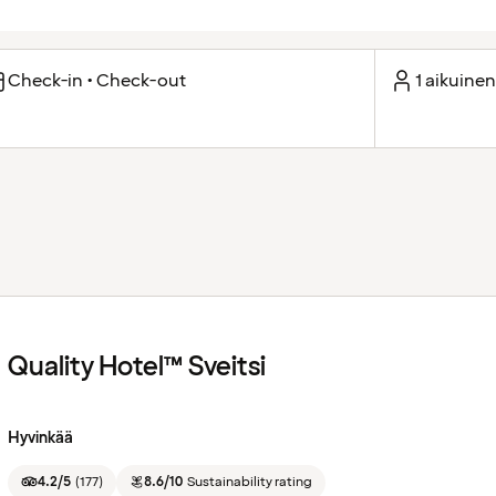
Check-in • Check-out
1 aikuinen
Quality Hotel™ Sveitsi
Hyvinkää
4.2/5
(
177
)
8.6/10
Sustainability rating