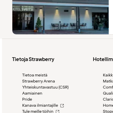
Tietoja Strawberry
Hotelli
Tietoa meistä
Kaikk
Strawberry Arena
Matk
Yhteiskuntavastuu (CSR)
Comf
Aamiainen
Quali
Pride
Clari
Kanava ilmiantajille
Home
Tule meille töihin
Stop