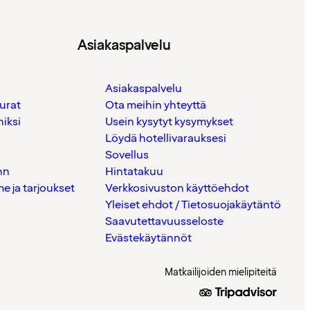
Asiakaspalvelu
Asiakaspalvelu
urat
Ota meihin yhteyttä
iksi
Usein kysytyt kysymykset
Löydä hotellivarauksesi
Sovellus
nn
Hintatakuu
 ja tarjoukset
Verkkosivuston käyttöehdot
Yleiset ehdot / Tietosuojakäytäntö
Saavutettavuusseloste
Evästekäytännöt
Matkailijoiden mielipiteitä