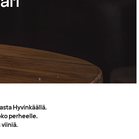
ari
asta Hyvinkäällä.
oko perheelle.
viiniä.