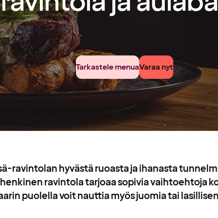
ravintola ja aulaba
Tarkastele menua
Varaa nyt
-ravintolan hyvästä ruoasta ja ihanasta tunnelm
nkinen ravintola tarjoaa sopivia vaihtoehtoja k
arin puolella voit nauttia myös juomia tai lasillisen 