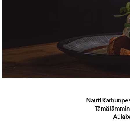
Nauti Karhunpesä
Tämä lämminhe
Aulaba