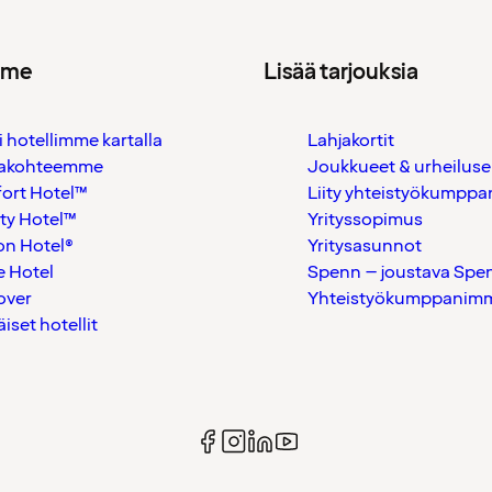
mme
Lisää tarjouksia
i hotellimme kartalla
Lahjakortit
akohteemme
Joukkueet & urheiluse
ort Hotel™
Liity yhteistyökumppan
ty Hotel™
Yrityssopimus
on Hotel®
Yritysasunnot
 Hotel
Spenn – joustava Spe
over
Yhteistyökumppanimme
äiset hotellit