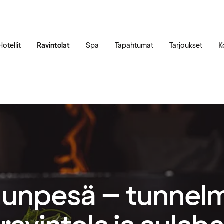
Siirry sivun sisältöön
Siirry sivun päävalikkoon
Hotellit
Ravintolat
Spa
Tapahtumat
Tarjoukset
K
unpesä – tunnelm