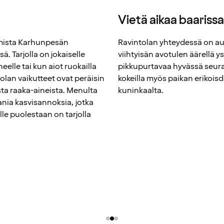
Vietä aikaa baarissa
omista Karhunpesän
Ravintolan yhteydessä on aula
ä. Tarjolla on jokaiselle
viihtyisän avotulen äärellä ys
eelle tai kun aiot ruokailla
pikkupurtavaa hyvässä seura
olan vaikutteet ovat peräisin
kokeilla myös paikan erikoisd
ta raaka-aineista. Menulta
kuninkaalta.
ania kasvisannoksia, jotka
le puolestaan on tarjolla