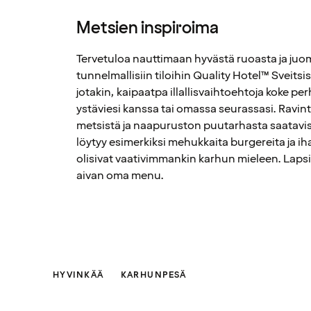
Metsien inspiroima
Tervetuloa nauttimaan hyvästä ruoasta ja ju
tunnelmallisiin tiloihin Quality Hotel™ Sveitsiss
jotakin, kaipaatpa illallisvaihtoehtoja koke perh
ystäviesi kanssa tai omassa seurassasi. Ravint
metsistä ja naapuruston puutarhasta saatavis
löytyy esimerkiksi mehukkaita burgereita ja ih
olisivat vaativimmankin karhun mieleen. Lapsil
aivan oma menu.
HYVINKÄÄ
KARHUNPESÄ