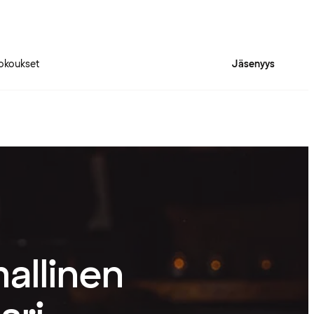
okoukset
Jäsenyys
allinen