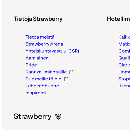
Tietoja Strawberry
Hotelli
Tietoa meistä
Kaikk
Strawberry Arena
Matk
Yhteiskuntavastuu (CSR)
Comf
Aamiainen
Quali
Pride
Clari
Kanava ilmiantajille
Home
Tule meille töihin
Stop
Lehdistöhuone
Itsen
Inspiroidu