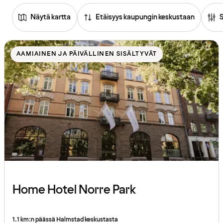
Näytä kartta
Etäisyys kaupungin keskustaan
Tutustu
hotelleihin
AAMIAINEN JA PÄIVÄLLINEN SISÄLTYVÄT
Home Hotel Norre Park
1.1 km:n päässä Halmstad keskustasta