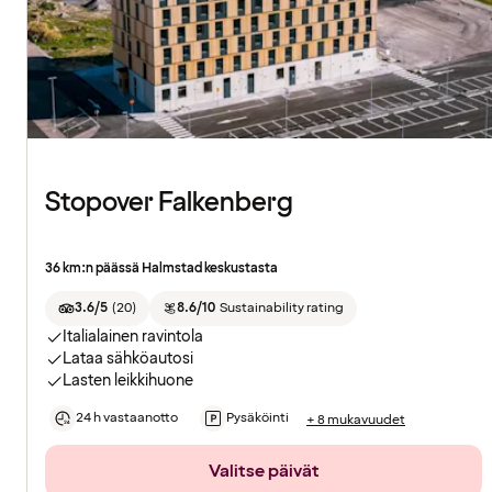
Stopover Falkenberg
36 km:n päässä Halmstad keskustasta
3.6/5
(
20
)
8.6/10
Sustainability rating
Italialainen ravintola
Lataa sähköautosi
Lasten leikkihuone
24 h vastaanotto
Pysäköinti
+ 8 mukavuudet
Valitse päivät