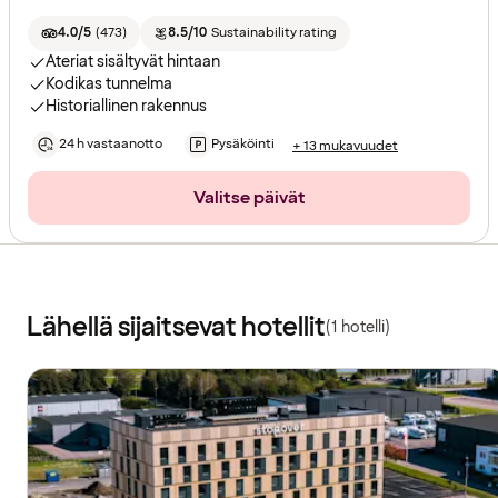
4.0/5
(
473
)
8.5/10
Sustainability rating
Ateriat sisältyvät hintaan
Kodikas tunnelma
Historiallinen rakennus
24 h vastaanotto
Pysäköinti
+ 13 mukavuudet
Valitse päivät
Lähellä sijaitsevat hotellit
(1 hotelli)