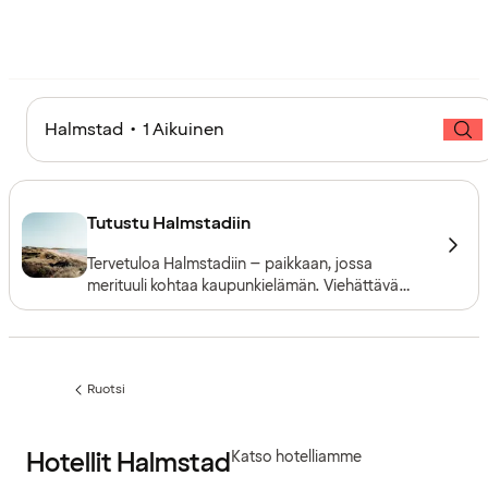
Halmstad • 1 Aikuinen
Tutustu Halmstadiin
Tervetuloa Halmstadiin – paikkaan, jossa
merituuli kohtaa kaupunkielämän. Viehättävä
rannikkokaupunki, joka on täynnä energiaa ja
rentoutumista. Halmstad tarjoaa täydellisen
tasapainon luonnon ja huvin välillä, olitpa sitten
kiinnostunut kulttuurista, golfista tai rauhallisista
Ruotsi
hetkistä rannalla.
Edellinen
sivu:
Hotellit Halmstad
Katso hotelliamme