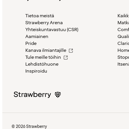
Tietoa meistä
Kaikk
Strawberry Arena
Matk
Yhteiskuntavastuu (CSR)
Comf
Aamiainen
Quali
Pride
Clari
Kanava ilmiantajille
Home
Tule meille töihin
Stop
Lehdistöhuone
Itsen
Inspiroidu
© 2026 Strawberry