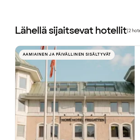
Lähellä sijaitsevat hotellit
(2 hote
AAMIAINEN JA PÄIVÄLLINEN SISÄLTYVÄT