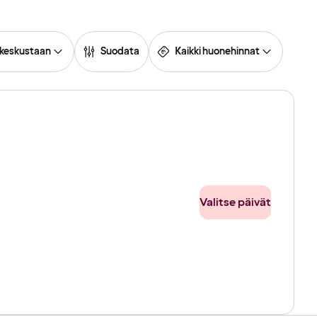
 keskustaan
Suodata
Kaikki huonehinnat
Valitse päivät