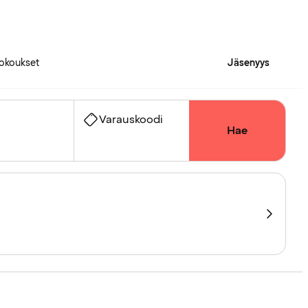
okoukset
Jäsenyys
Varauskoodi
Hae