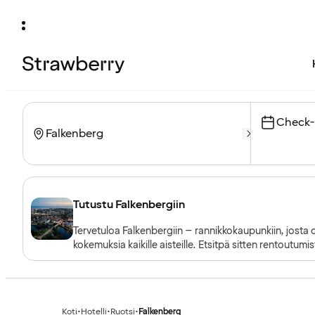
Check-
Tutustu Falkenbergiin
Tervetuloa Falkenbergiin – rannikkokaupunkiin, josta o
kokemuksia kaikille aisteille. Etsitpä sitten rentoutumi
lomailet ympäri vuoden.
Koti
•
Hotelli
•
Ruotsi
•
Falkenberg