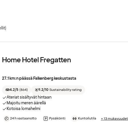
llit)
Home Hotel Fregatten
27.1 km:n päässä Falkenberg keskustasta
4.2/5
(
864
)
9.2/10
Sustainability rating
Ateriat sisältyvät hintaan
Majoitu meren äärellä
Kotoisa lomahelmi
24 h vastaanotto
Pysäköinti
Kuntoilutila
+ 13 mukavuudet