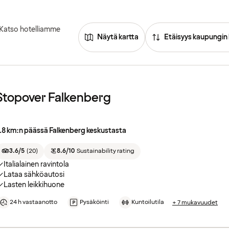
Katso hotelliamme
Näytä kartta
Etäisyys kaupungin
Stopover Falkenberg
.8 km:n päässä Falkenberg keskustasta
3.6/5
(
20
)
8.6/10
Sustainability rating
Italialainen ravintola
Lataa sähköautosi
Lasten leikkihuone
24 h vastaanotto
Pysäköinti
Kuntoilutila
+ 7 mukavuudet