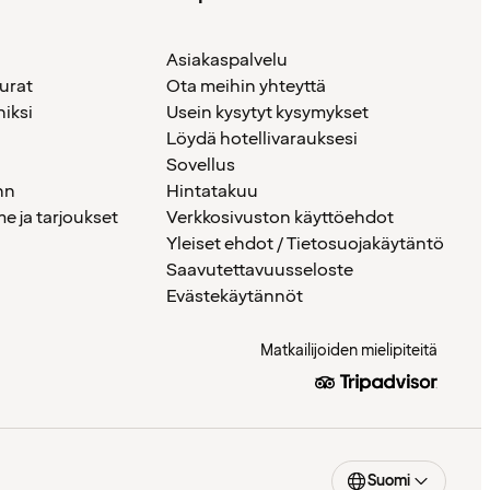
Asiakaspalvelu
urat
Ota meihin yhteyttä
iksi
Usein kysytyt kysymykset
Löydä hotellivarauksesi
Sovellus
nn
Hintatakuu
 ja tarjoukset
Verkkosivuston käyttöehdot
Yleiset ehdot / Tietosuojakäytäntö
Saavutettavuusseloste
Evästekäytännöt
Matkailijoiden mielipiteitä
Suomi