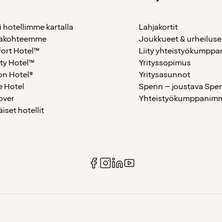
i hotellimme kartalla
Lahjakortit
akohteemme
Joukkueet & urheiluse
ort Hotel™
Liity yhteistyökumppan
ty Hotel™
Yrityssopimus
on Hotel®
Yritysasunnot
 Hotel
Spenn – joustava Spe
over
Yhteistyökumppanimme
äiset hotellit