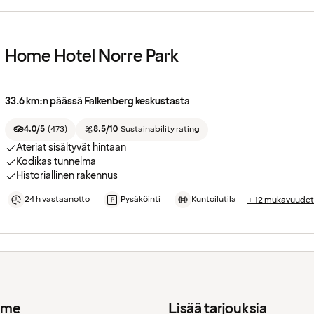
Home Hotel Norre Park
33.6 km:n päässä Falkenberg keskustasta
4.0/5
(
473
)
8.5/10
Sustainability rating
Ateriat sisältyvät hintaan
Kodikas tunnelma
Historiallinen rakennus
24 h vastaanotto
Pysäköinti
Kuntoilutila
+ 12 mukavuudet
mme
Lisää tarjouksia