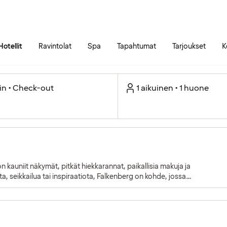
Siirry sivun sisältöön
Siirry sivun päävalikkoon
Hotellit
Ravintolat
Spa
Tapahtumat
Tarjoukset
K
in • Check-out
1 aikuinen • 1 huone
n kauniit näkymät, pitkät hiekkarannat, paikallisia makuja ja
sta, seikkailua tai inspiraatiota, Falkenberg on kohde, jossa