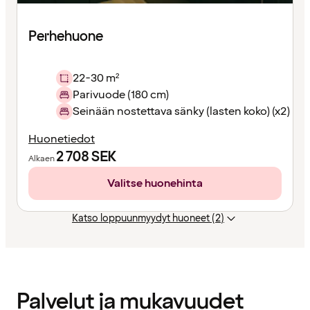
Perhehuone
22-30 m²
Parivuode (180 cm)
Seinään nostettava sänky (lasten koko) (x2)
Huonetiedot
2 708
SEK
Alkaen
Valitse huonehinta
Katso loppuunmyydyt huoneet (2)
Sisältö
ladattu
Palvelut ja mukavuudet