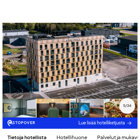
5
/
34
Lue lisää hotelliketjusta
STOPOVER
Tietoja hotellista
Hotellihuone
Palvelut ja mukav