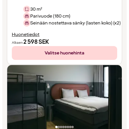
30 m²
Parivuode (180 cm)
Seinään nostettava sänky (lasten koko) (x2)
Huonetiedot
2 598
SEK
Alkaen
Valitse huonehinta