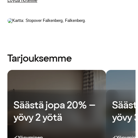
Löydä hotellille
Tarjouksemme
Säästä jopa 20% –
Sääst
yövy 2 yötä
yövy 
✓
Yöpyminen
✓
Yöpymin