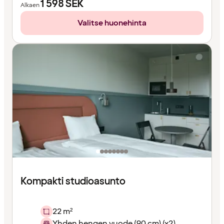
1 598
SEK
Alkaen
Valitse huonehinta
Kompakti studioasunto
22 m²
Yhden hengen vuode (90 cm) (x2)