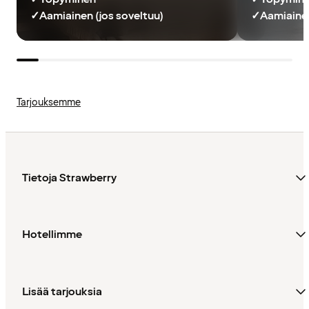
✓
Aamiainen (jos soveltuu)
✓
Aamiainen
Tarjouksemme
Tietoja Strawberry
Hotellimme
Lisää tarjouksia