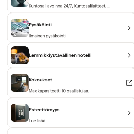
Kuntosali avoinna 24/7, Kuntosalilaitteet,
Kardiolaitteet, Vapaapainot, Sisäänpääsy
sisältyy hotellivieraille
Pysäköinti
Ilmainen pysäköinti
Lemmikkiystävällinen hotelli
Kokoukset
Max kapasiteetti 10 osallistujaa.
Esteettömyys
Lue lisää