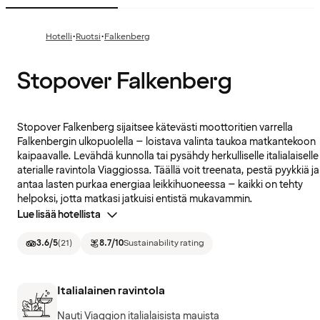
·
·
Hotelli
Ruotsi
Falkenberg
Stopover Falkenberg
Stopover Falkenberg sijaitsee kätevästi moottoritien varrella
Falkenbergin ulkopuolella – loistava valinta taukoa matkantekoon
kaipaavalle. Levähdä kunnolla tai pysähdy herkulliselle italialaiselle
aterialle ravintola Viaggiossa. Täällä voit treenata, pestä pyykkiä ja
antaa lasten purkaa energiaa leikkihuoneessa – kaikki on tehty
helpoksi, jotta matkasi jatkuisi entistä mukavammin.
Lue lisää hotellista
3.6
/5
(
21
)
8.7
/10
Sustainability rating
Italialainen ravintola
Nauti Viaggion italialaisista mauista