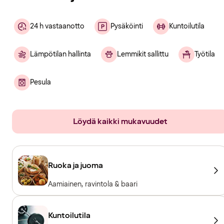
24 h vastaanotto
Pysäköinti
Kuntoilutila
Lämpötilan hallinta
Lemmikit sallittu
Työtila
Pesula
Löydä kaikki mukavuudet
Ruoka ja juoma
Aamiainen, ravintola & baari
Kuntoilutila