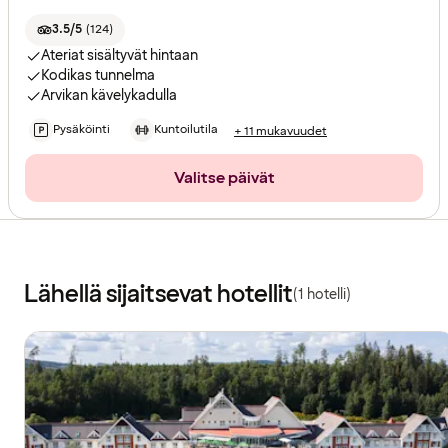
3.5/5
(
124
)
Ateriat sisältyvät hintaan
Kodikas tunnelma
Arvikan kävelykadulla
Pysäköinti
Kuntoilutila
+ 11 mukavuudet
Valitse päivät
Lähellä sijaitsevat hotellit
(1 hotelli)