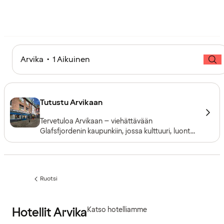
Arvika • 1 Aikuinen
Tutustu Arvikaan
Tervetuloa Arvikaan – viehättävään
Glafsfjordenin kaupunkiin, jossa kulttuuri, luonto
ja perinteet kohtaavat. Tutustu museoihin, nauti
kauniista luonnosta ja koe aitoa Värmlandin
vieraanvaraisuutta.
Ruotsi
Edellinen
sivu:
Hotellit Arvika
Katso hotelliamme