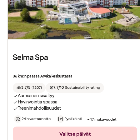
Selma Spa
36 km:n päässä Arvika keskustasta
3.7/5
(
1207
)
7.7/10
Sustainability rating
Aamiainen sisältyy
Hyvinvointia spassa
Treenimahdollisuudet
24 h vastaanotto
Pysäköinti
+ 17 mukavuudet
Valitse päivät