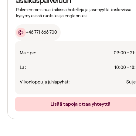
asiakaspalveluun
Palvelemme sinua kaikissa hotelleja ja jäsenyyttä koskevissa
kysymyksissä ruotsiksi ja englanniksi.
+46 771 666 700
Ma - pe:
09:00 - 21
La:
10:00 - 18
Viikonloppu ja juhlapyhät:
Sulje
Lisää tapoja ottaa yhteyttä