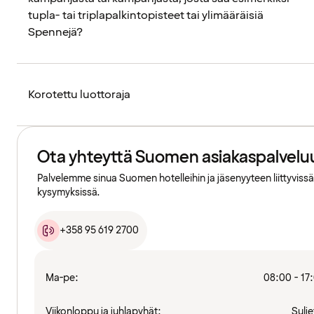
tupla- tai triplapalkintopisteet tai ylimääräisiä
Spennejä?
Korotettu luottoraja
Ota yhteyttä Suomen asiakaspalvelu
Palvelemme sinua Suomen hotelleihin ja jäsenyyteen liittyvissä
kysymyksissä.
+358 95 619 2700
Ma-pe:
08:00 - 17
Viikonloppu ja juhlapyhät:
Sulje