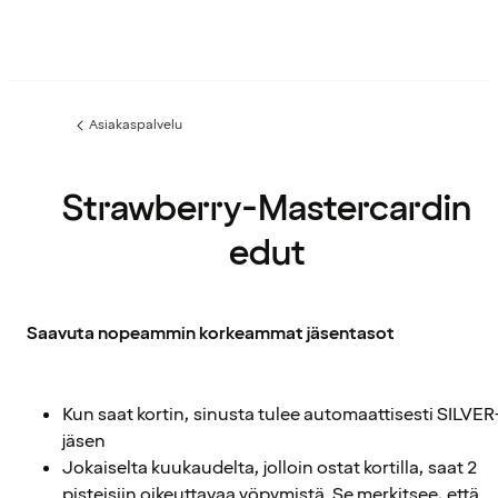
Asiakaspalvelu
Edellinen
sivu:
Strawberry-Mastercardin
edut
Saavuta nopeammin korkeammat jäsentasot
Kun saat kortin, sinusta tulee automaattisesti SILVER
jäsen
Jokaiselta kuukaudelta, jolloin ostat kortilla, saat 2
pisteisiin oikeuttavaa yöpymistä. Se merkitsee, että