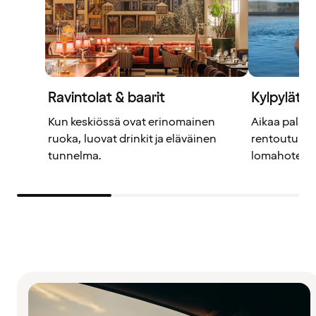
Ravintolat & baarit
Kylpylät
Kun keskiössä ovat erinomainen
Aikaa palaut
ruoka, luovat drinkit ja eläväinen
rentoutumise
tunnelma.
lomahotell