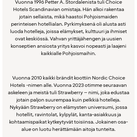
Vuonna 1996 Petter A. Stordalenista tuli Choice
Hotels Scandinavian omistaja. Hän alkoi rakentaa
jotain sellaista, mikä haastoi Pohjoismaiden
perinteisen hotellialan. Pyrkimyksenä oli alusta asti
luoda hotelleja, joissa elämykset, kulttuuri ja ihmiset
ovat keskiössä. Vahvan yrittäjähengen ja uusien
konseptien ansiosta yritys kasvoi nopeasti ja laajeni
kaikkialle Pohjoismaihin.
Vuonna 2010 kaikki brändit koottiin Nordic Choice
Hotels -nimen alle. Vuonna 2023 otimme seuraavan
askeleen ja meistä tuli Strawberry – nimi, joka edustaa
jotain paljon suurempaa kuin pelkkiä hotelleja.
Nykyään Strawberry on elämysten universumi, jossa
hotellit, ravintolat, kylpylät, kanta-asiakkuus ja
kohtaamispaikat kytkeytyvät toisiinsa. Jokainen osa-
alue on luotu herättämään aitoja tunteita.