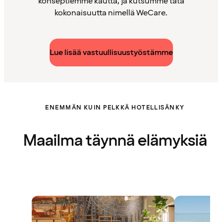
konseptiemme kautta, ja kutsumme tätä
kokonaisuutta nimellä WeCare.
Lue lisää vastuullisuustyöstämme
ENEMMÄN KUIN PELKKÄ HOTELLISÄNKY
Maailma täynnä elämyksiä