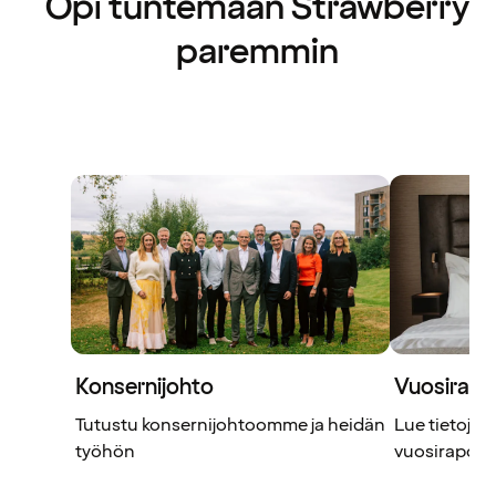
Opi tuntemaan Strawberry
paremmin
Konsernijohto
Vuosirapor
Tutustu konsernijohtoomme ja heidän
Lue tietoja, 
työhön
vuosirapor