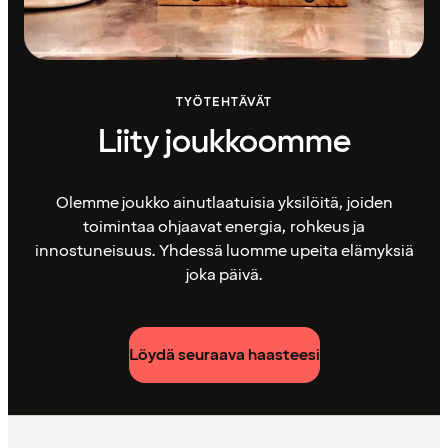
TYÖTEHTÄVÄT
Liity joukkoomme
Olemme joukko ainutlaatuisia yksilöitä, joiden
toimintaa ohjaavat energia, rohkeus ja
innostuneisuus. Yhdessä luomme upeita elämyksiä
joka päivä.
Löydä seuraava haasteesi