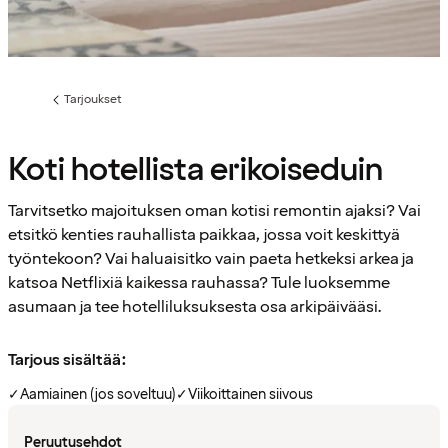
Tarjoukset
Edellinen
sivu:
Koti hotellista erikoiseduin
Tarvitsetko majoituksen oman kotisi remontin ajaksi? Vai
etsitkö kenties rauhallista paikkaa, jossa voit keskittyä
työntekoon? Vai haluaisitko vain paeta hetkeksi arkea ja
katsoa Netflixiä kaikessa rauhassa? Tule luoksemme
asumaan ja tee hotelliluksuksesta osa arkipäivääsi.
Tarjous sisältää:
✓
Aamiainen (jos soveltuu)
✓
Viikoittainen siivous
Peruutusehdot