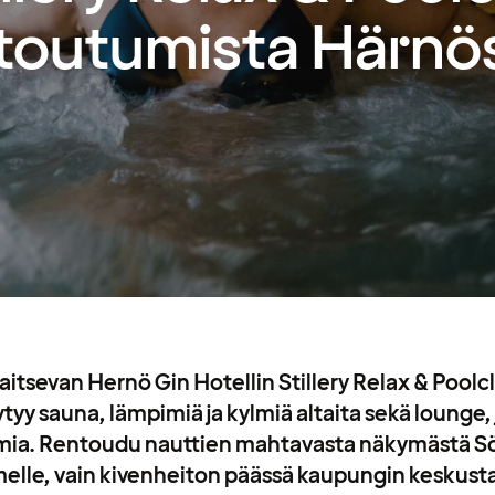
toutumista Härnö
aitsevan Hernö Gin Hotellin Stillery Relax & Poolc
ytyy sauna, lämpimiä ja kylmiä altaita sekä lounge, 
omia. Rentoudu nauttien mahtavasta näkymästä S
melle, vain kivenheiton päässä kaupungin keskusta