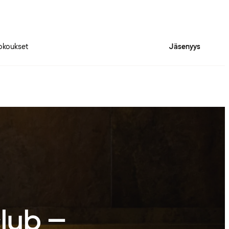
okoukset
Jäsenyys
club –