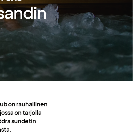
sandin
lub on rauhallinen
jossa on tarjolla
ödra sundetin
sta.