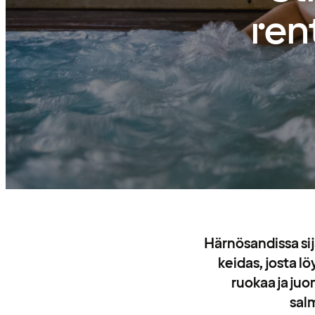
ren
Härnösandissa sij
keidas, josta lö
ruokaa ja ju
sal