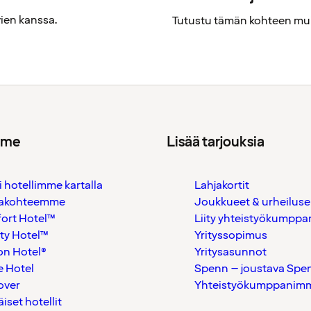
vien kanssa.
Tutustu tämän kohteen muih
mme
Lisää tarjouksia
i hotellimme kartalla
Lahjakortit
akohteemme
Joukkueet & urheiluse
ort Hotel™
Liity yhteistyökumppan
ty Hotel™
Yrityssopimus
on Hotel®
Yritysasunnot
 Hotel
Spenn – joustava Spe
over
Yhteistyökumppanimme
äiset hotellit