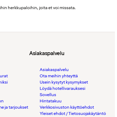
in herkkupaloihin, joita et voi missata.
Asiakaspalvelu
Asiakaspalvelu
urat
Ota meihin yhteyttä
iksi
Usein kysytyt kysymykset
Löydä hotellivarauksesi
Sovellus
nn
Hintatakuu
 ja tarjoukset
Verkkosivuston käyttöehdot
Yleiset ehdot / Tietosuojakäytäntö