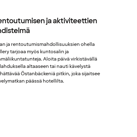
entoutumisen ja aktiviteettien
hdistelmä
an ja rentoutumismahdollisuuksien ohella
illery tarjoaa myös kuntosalin ja
hmäliikuntatunteja. Aloita päivä virkistävällä
lahduksella altaaseen tai nauti kävelystä
ehättävää Östanbäckeniä pitkin, joka sijaitsee
velymatkan päässä hotellilta.