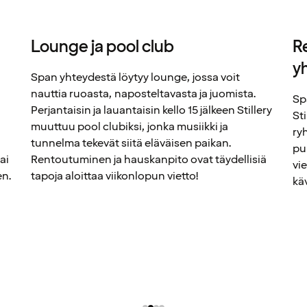
Lounge ja pool club
R
y
Span yhteydestä löytyy lounge, jossa voit
nauttia ruoasta, naposteltavasta ja juomista.
Sp
Perjantaisin ja lauantaisin kello 15 jälkeen Stillery
St
muuttuu pool clubiksi, jonka musiikki ja
ry
tunnelma tekevät siitä eläväisen paikan.
pu
ai
Rentoutuminen ja hauskanpito ovat täydellisiä
vi
en.
tapoja aloittaa viikonlopun vietto!
kä