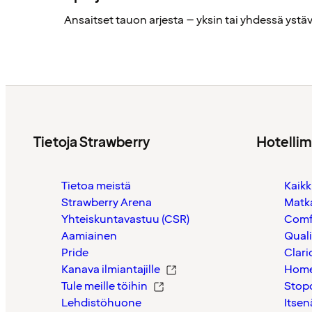
Ansaitset tauon arjesta – yksin tai yhdessä ystä
Tietoja Strawberry
Hotelli
Tietoa meistä
Kaikk
Strawberry Arena
Matk
Yhteiskuntavastuu (CSR)
Comf
Aamiainen
Quali
Pride
Clari
Kanava ilmiantajille
Home
Tule meille töihin
Stop
Lehdistöhuone
Itsen