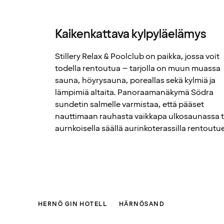
Kaikenkattava kylpyläelämys
Stillery Relax & Poolclub on paikka, jossa voit
todella rentoutua – tarjolla on muun muassa
sauna, höyrysauna, poreallas sekä kylmiä ja
lämpimiä altaita. Panoraamanäkymä Södra
sundetin salmelle varmistaa, että pääset
nauttimaan rauhasta vaikkapa ulkosaunassa t
aurnkoisella säällä aurinkoterassilla rentoutu
HERNÖ GIN HOTELL
HÄRNÖSAND