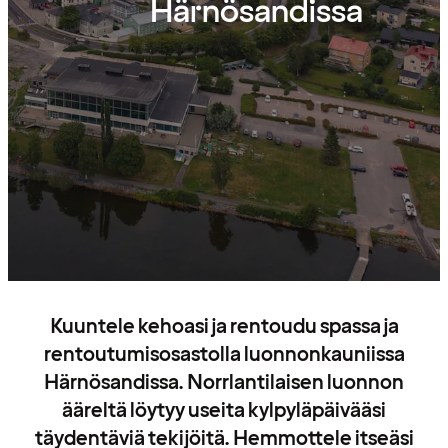
Härnösandissa
Kuuntele kehoasi ja rentoudu spassa ja
rentoutumisosastolla luonnonkauniissa
Härnösandissa. Norrlantilaisen luonnon
ääreltä löytyy useita kylpyläpäivääsi
täydentäviä tekijöitä. Hemmottele itseäsi