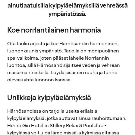
ainutlaatuisilla kylpyläelämyksillä vehreässä
ympäristössä.
Koe norrlantilainen harmonia
Ota tauko arjesta ja koe Härnösandin harmoninen,
luononkaunis ympäristö. Tarjolla on monipuolinen
spa-valikoima, joten pääset lähelle Norrlannin
luontoa, sillä Härnösand sijaitsee veden ja vehreän
maiseman keskellä. Löydä sisäinen rauha ja tunne
olevasi yhtä luonnon kanssa.
Uniikkeja kylpyläelämyksiä
Härnösandissa on tarjolla useita erilaisia
kylpyläelämyksiä, jotka auttavat sinua rauhoittumaan.
Hernö Gin Hotellin Stillery Relax & Poolclub -
kylpylässä voit uida lämpimissä ja kylmissä altaissa