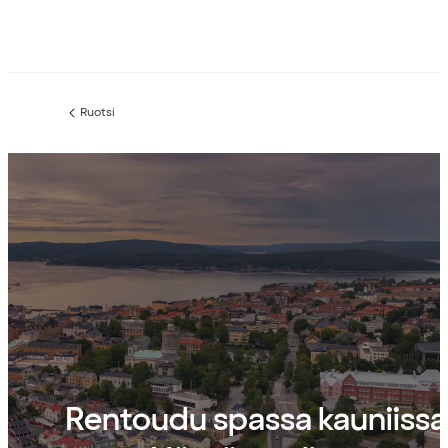
Ruotsi
Edellinen
sivu:
Rentoudu spassa kauniissa