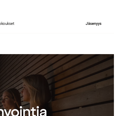
okoukset
Jäsenyys
nvointia