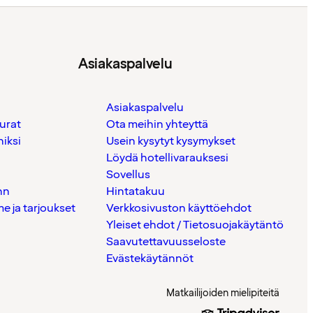
Asiakaspalvelu
Asiakaspalvelu
urat
Ota meihin yhteyttä
iksi
Usein kysytyt kysymykset
Löydä hotellivarauksesi
Sovellus
nn
Hintatakuu
 ja tarjoukset
Verkkosivuston käyttöehdot
Yleiset ehdot / Tietosuojakäytäntö
Saavutettavuusseloste
Evästekäytännöt
Matkailijoiden mielipiteitä