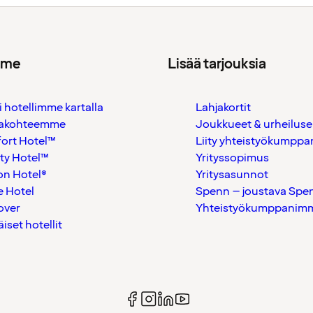
mme
Lisää tarjouksia
i hotellimme kartalla
Lahjakortit
akohteemme
Joukkueet & urheiluse
ort Hotel™
Liity yhteistyökumppan
ty Hotel™
Yrityssopimus
on Hotel®
Yritysasunnot
 Hotel
Spenn – joustava Spe
over
Yhteistyökumppanimme
äiset hotellit