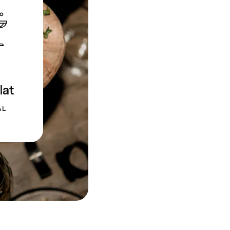
lat
AL