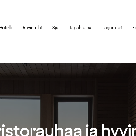
Siirry sivun sisältöön
Siirry sivun päävalikkoon
Hotellit
Ravintolat
Spa
Tapahtumat
Tarjoukset
K
istorauhaa ja hyvi