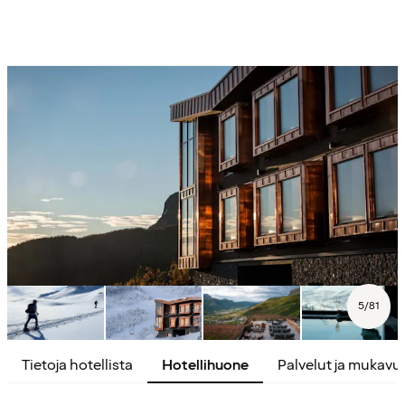
5
/
81
Tietoja hotellista
Hotellihuone
Palvelut ja mukavu