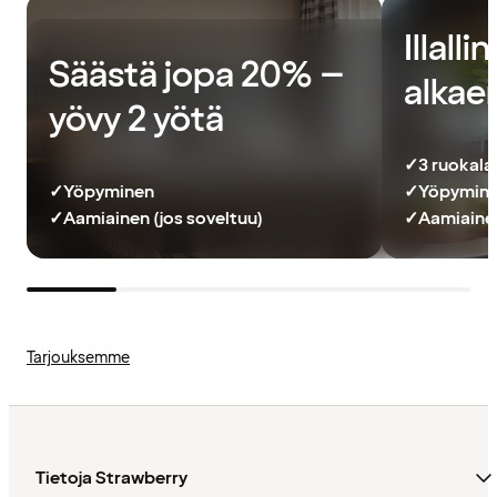
Illall
Säästä jopa 20% –
alkae
yövy 2 yötä
✓
3 ruokalaji
✓
Yöpyminen
✓
Yöpymin
✓
Aamiainen (jos soveltuu)
✓
Aamiaine
Tarjouksemme
Tietoja Strawberry