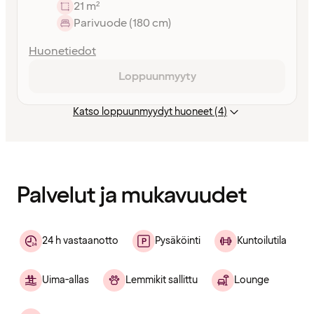
21 m²
Parivuode (180 cm)
Huonetiedot
Loppuunmyyty
Katso loppuunmyydyt huoneet (4)
Sisältö
ladattu
Palvelut ja mukavuudet
24 h vastaanotto
Pysäköinti
Kuntoilutila
Uima-allas
Lemmikit sallittu
Lounge