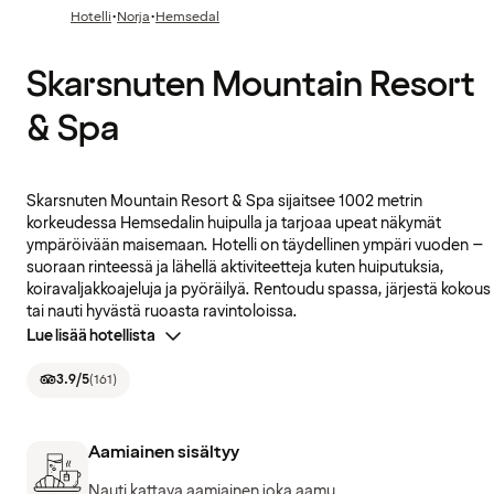
·
·
Hotelli
Norja
Hemsedal
Skarsnuten Mountain Resort
& Spa
Skarsnuten Mountain Resort & Spa sijaitsee 1002 metrin
korkeudessa Hemsedalin huipulla ja tarjoaa upeat näkymät
ympäröivään maisemaan. Hotelli on täydellinen ympäri vuoden –
suoraan rinteessä ja lähellä aktiviteetteja kuten huiputuksia,
koiravaljakkoajeluja ja pyöräilyä. Rentoudu spassa, järjestä kokous
tai nauti hyvästä ruoasta ravintoloissa.
Lue lisää hotellista
3.9
/5
(
161
)
Aamiainen sisältyy
Nauti kattava aamiainen joka aamu