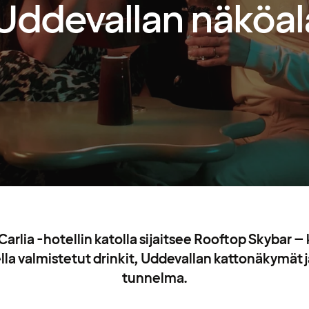
Uddevallan näköal
arlia -hotellin katolla sijaitsee Rooftop Skybar – 
la valmistetut drinkit, Uddevallan kattonäkymät 
tunnelma.