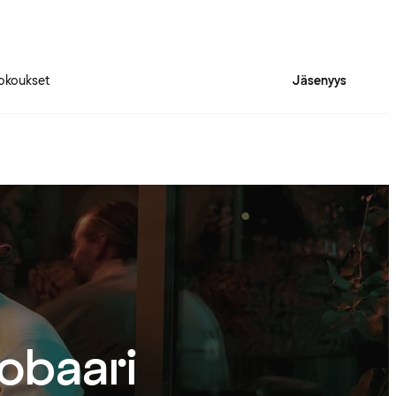
okoukset
Jäsenyys
tobaari