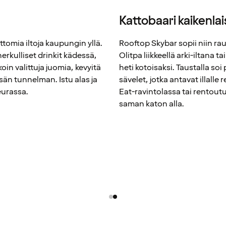
Kattobaari kaikenlais
omia iltoja kaupungin yllä.
Rooftop Skybar sopii niin rauh
herkulliset drinkit kädessä,
Olitpa liikkeellä arki-iltana 
oin valittuja juomia, kevyitä
heti kotoisaksi. Taustalla so
isän tunnelman. Istu alas ja
sävelet, jotka antavat illalle 
eurassa.
Eat-ravintolassa tai rentou
saman katon alla.