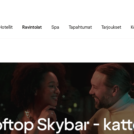
Siirry sivun sisältöön
Siirry sivun päävalikkoon
Hotellit
Ravintolat
Spa
Tapahtumat
Tarjoukset
K
ftop Skybar - kat