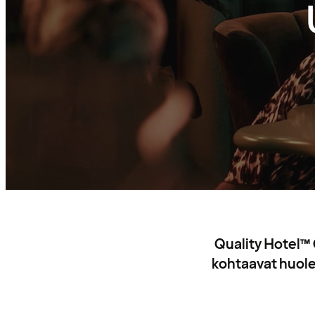
Quality Hotel™ C
kohtaavat huolel