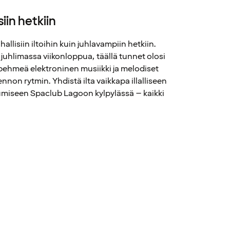
iin hetkiin
allisiin iltoihin kuin juhlavampiin hetkiin.
tai juhlimassa viikonloppua, täällä tunnet olosi
i pehmeä elektroninen musiikki ja melodiset
rennon rytmin. Yhdistä ilta vaikkapa illalliseen
tumiseen Spaclub Lagoon kylpylässä – kaikki