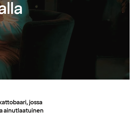
alla
kattobaari, jossa
ja ainutlaatuinen