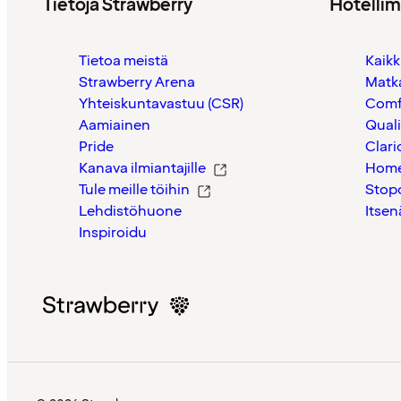
Tietoja Strawberry
Hotelli
Tietoa meistä
Kaikk
Strawberry Arena
Matk
Yhteiskuntavastuu (CSR)
Comf
Aamiainen
Quali
Pride
Clari
Kanava ilmiantajille
Home
Tule meille töihin
Stop
Lehdistöhuone
Itsen
Inspiroidu