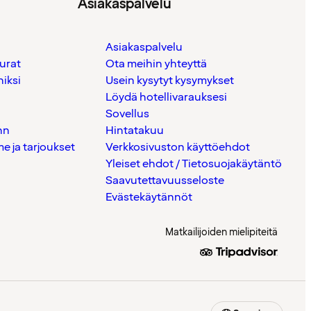
Asiakaspalvelu
Asiakaspalvelu
urat
Ota meihin yhteyttä
iksi
Usein kysytyt kysymykset
Löydä hotellivarauksesi
Sovellus
nn
Hintatakuu
 ja tarjoukset
Verkkosivuston käyttöehdot
Yleiset ehdot / Tietosuojakäytäntö
Saavutettavuusseloste
Evästekäytännöt
Matkailijoiden mielipiteitä