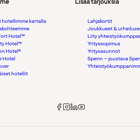
mme
Lisää tarjouksia
i hotellimme kartalla
Lahjakortit
akohteemme
Joukkueet & urheiluse
ort Hotel™
Liity yhteistyökumppan
ty Hotel™
Yrityssopimus
on Hotel®
Yritysasunnot
 Hotel
Spenn – joustava Spe
over
Yhteistyökumppanimme
äiset hotellit