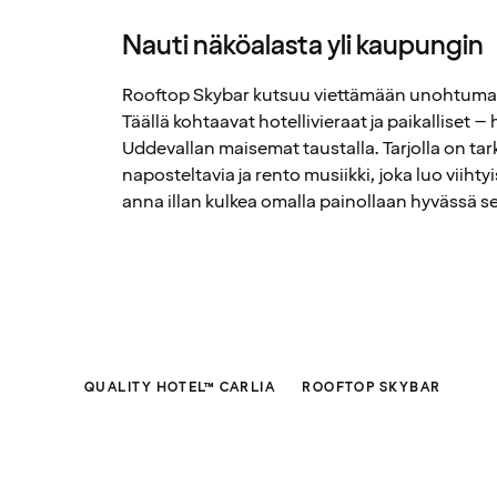
Nauti näköalasta yli kaupungin
Rooftop Skybar kutsuu viettämään unohtumatt
Täällä kohtaavat hotellivieraat ja paikalliset – 
Uddevallan maisemat taustalla. Tarjolla on tark
naposteltavia ja rento musiikki, joka luo viihty
anna illan kulkea omalla painollaan hyvässä s
QUALITY HOTEL™ CARLIA
ROOFTOP SKYBAR