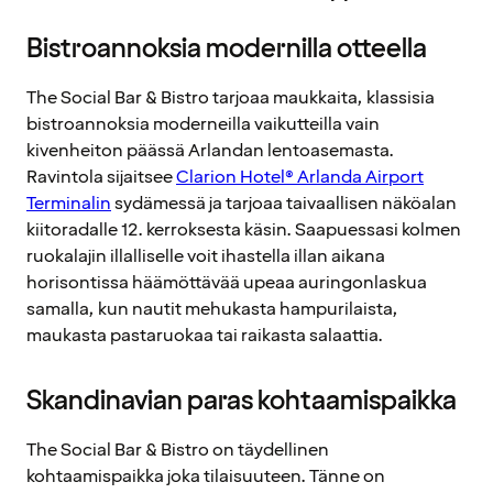
Bistroannoksia modernilla otteella
The Social Bar & Bistro tarjoaa maukkaita, klassisia
bistroannoksia moderneilla vaikutteilla vain
kivenheiton päässä Arlandan lentoasemasta.
Ravintola sijaitsee
Clarion Hotel® Arlanda Airport
Terminalin
sydämessä ja tarjoaa taivaallisen näköalan
kiitoradalle 12. kerroksesta käsin. Saapuessasi kolmen
ruokalajin illalliselle voit ihastella illan aikana
horisontissa häämöttävää upeaa auringonlaskua
samalla, kun nautit mehukasta hampurilaista,
maukasta pastaruokaa tai raikasta salaattia.
Skandinavian paras kohtaamispaikka
The Social Bar & Bistro on täydellinen
kohtaamispaikka joka tilaisuuteen. Tänne on