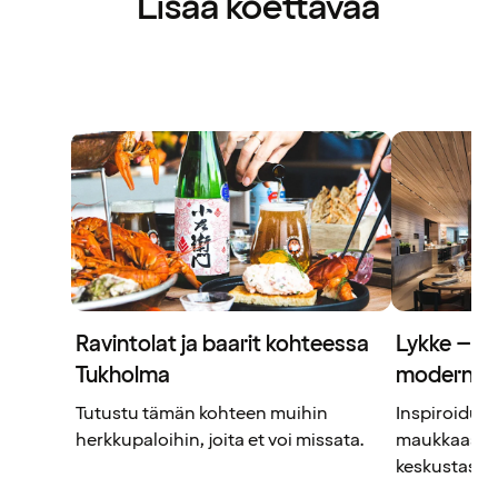
Lisää koettavaa
Ravintolat ja baarit kohteessa
Lykke – p
Tukholma
modernist
Tutustu tämän kohteen muihin
Inspiroidu l
herkkupaloihin, joita et voi missata.
maukkaasta
keskustassa