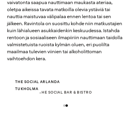
vaivatonta saapua nauttimaan maukasta ateriaa,
oletpa aikeissa tavata matkoilla olevia ystäviä tai
nauttia maistuvaa välipalaa ennen lentoa tai sen
jälkeen. Ravintola on suosittu kohde niin matkustajien
kuin lähialueen asukkaidenkin keskuudessa. Istahda
rentoon ja sosiaaliseen ilmapiiriin nauttimaan taidolla
valmistetuista ruoista kylmän oluen, eri puolilta
maailmaa tulevien viinien tai alkoholittoman
vaihtoehdon kera.
THE SOCIAL ARLANDA
TUKHOLMA
THE SOCIAL BAR & BISTRO