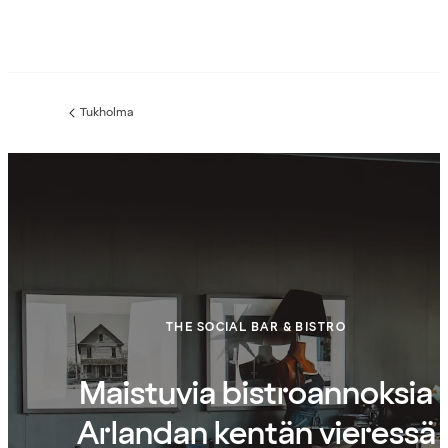
Tukholma
Edellinen
sivu:
THE SOCIAL BAR & BISTRO
Maistuvia bistroannoksia
Arlandan kentän vieressä