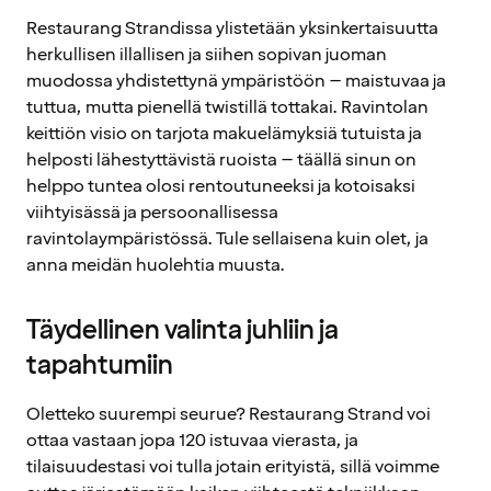
Restaurang Strandissa ylistetään yksinkertaisuutta
herkullisen illallisen ja siihen sopivan juoman
muodossa yhdistettynä ympäristöön – maistuvaa ja
tuttua, mutta pienellä twistillä tottakai. Ravintolan
keittiön visio on tarjota makuelämyksiä tutuista ja
helposti lähestyttävistä ruoista – täällä sinun on
helppo tuntea olosi rentoutuneeksi ja kotoisaksi
viihtyisässä ja persoonallisessa
ravintolaympäristössä. Tule sellaisena kuin olet, ja
anna meidän huolehtia muusta.
Täydellinen valinta juhliin ja
tapahtumiin
Oletteko suurempi seurue? Restaurang Strand voi
ottaa vastaan jopa 120 istuvaa vierasta, ja
tilaisuudestasi voi tulla jotain erityistä, sillä voimme