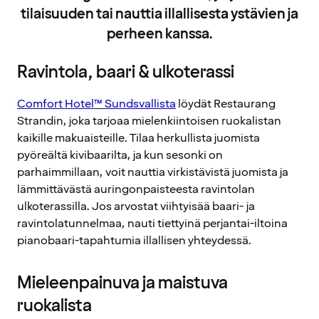
tilaisuuden tai nauttia illallisesta ystävien ja
perheen kanssa.
Ravintola, baari & ulkoterassi
Comfort Hotel™ Sundsvallista
löydät Restaurang
Strandin, joka tarjoaa mielenkiintoisen ruokalistan
kaikille makuaisteille. Tilaa herkullista juomista
pyöreältä kivibaarilta, ja kun sesonki on
parhaimmillaan, voit nauttia virkistävistä juomista ja
lämmittävästä auringonpaisteesta ravintolan
ulkoterassilla. Jos arvostat viihtyisää baari- ja
ravintolatunnelmaa, nauti tiettyinä perjantai-iltoina
pianobaari-tapahtumia illallisen yhteydessä.
Mieleenpainuva ja maistuva
ruokalista