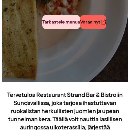
Tarkastele menua
Varaa nyt
Tervetuloa Restaurant Strand Bar & Bistroiin
Sundsvallissa, joka tarjoaa ihastuttavan
ruokalistan herkullisten juomien ja upean
tunnelman kera. Täällä voit nauttia lasillisen
auringossa ulkoterassilla, järjestää