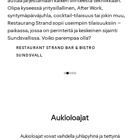
auttaa järjestämään kaiken viihteestä tekniikkaan.
Olipa kyseessä yritysillallinen, After Work,
syntymäpäiväjuhla, cocktail-tilaisuus tai jokin muu,
Restaurang Strand sopii useimpiin tilaisuuksiin –
paikassa, jossa on perinteitä ja keskeinen sijainti
Sundsvallissa. Voiko parempaa olla?
RESTAURANT STRAND BAR & BISTRO
SUNDSVALL
Aukioloajat
Aukioloajat voivat vaihdella juhlapyhinä ja tiettyinä