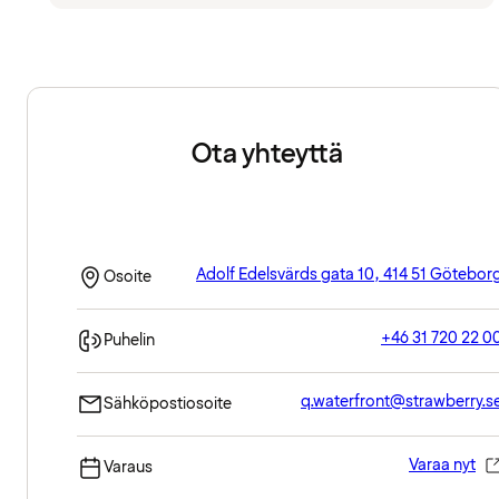
Ota yhteyttä
Adolf Edelsvärds gata 10, 414 51 Götebor
Osoite
+46 31 720 22 0
Puhelin
q.waterfront@strawberry.s
Sähköpostiosoite
Varaa nyt
Varaus