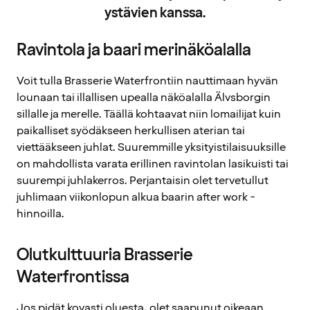
ystävien kanssa.
Ravintola ja baari merinäköalalla
Voit tulla Brasserie Waterfrontiin nauttimaan hyvän
lounaan tai illallisen upealla näköalalla Älvsborgin
sillalle ja merelle. Täällä kohtaavat niin lomailijat kuin
paikalliset syödäkseen herkullisen aterian tai
viettääkseen juhlat. Suuremmille yksityistilaisuuksille
on mahdollista varata erillinen ravintolan lasikuisti tai
suurempi juhlakerros. Perjantaisin olet tervetullut
juhlimaan viikonlopun alkua baarin after work -
hinnoilla.
Olutkulttuuria Brasserie
Waterfrontissa
Jos pidät kovasti oluesta, olet saapunut oikeaan