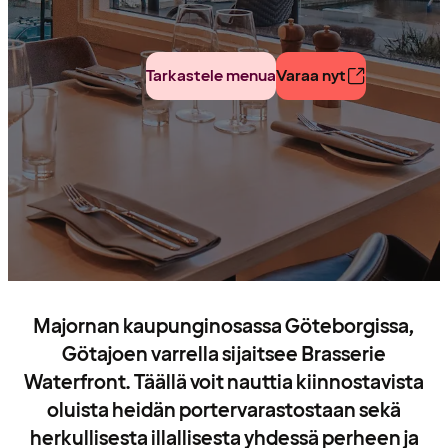
Tarkastele menua
Varaa nyt
Majornan kaupunginosassa Göteborgissa,
Götajoen varrella sijaitsee Brasserie
Waterfront. Täällä voit nauttia kiinnostavista
oluista heidän portervarastostaan sekä
herkullisesta illallisesta yhdessä perheen ja