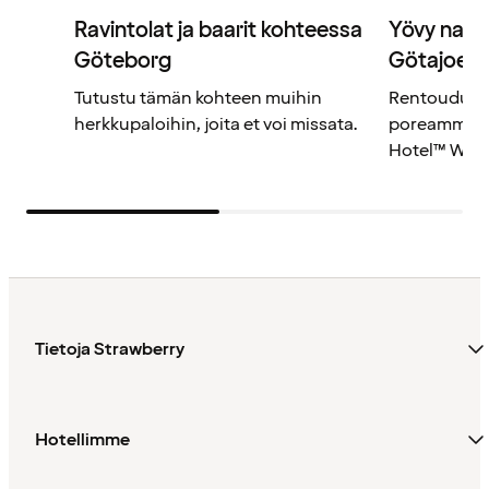
Ravintolat ja baarit kohteessa
Yövy naut
Göteborg
Götajoelle
Tutustu tämän kohteen muihin
Rentoudu h
herkkupaloihin, joita et voi missata.
poreammeess
Hotel™ Wate
Tietoja Strawberry
Hotellimme