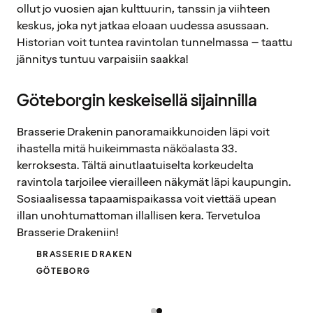
ollut jo vuosien ajan kulttuurin, tanssin ja viihteen
keskus, joka nyt jatkaa eloaan uudessa asussaan.
Historian voit tuntea ravintolan tunnelmassa – taattu
jännitys tuntuu varpaisiin saakka!
Göteborgin keskeisellä sijainnilla
Brasserie Drakenin panoramaikkunoiden läpi voit
ihastella mitä huikeimmasta näköalasta 33.
kerroksesta. Tältä ainutlaatuiselta korkeudelta
ravintola tarjoilee vierailleen näkymät läpi kaupungin.
Sosiaalisessa tapaamispaikassa voit viettää upean
illan unohtumattoman illallisen kera. Tervetuloa
Brasserie Drakeniin!
BRASSERIE DRAKEN
GÖTEBORG