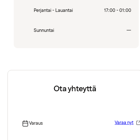
Perjantai - Lauantai
17:00 - 01:00
Sulj
Sunnuntai
—
Ota yhteyttä
Varaa nyt
Varaus