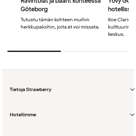
Ravintolat ja baarit kohteessa
Yövy Göte
Göteborg
hotellissa
Tutustu tämän kohteen muihin
Koe Clarion
herkkupaloihin, joita et voi missata.
kulttuurin, t
keskus.
Tietoja Strawberry
Hotellimme