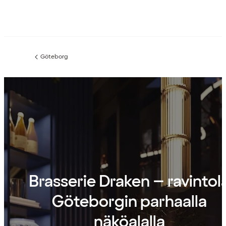
Göteborg
Edellinen
sivu:
Brasserie Draken – ravintol
Göteborgin parhaalla
näköalalla