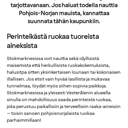
tarjottavanaan. Jos haluat todella nauttia
Pohjois-Norjan mauista, kannattaa
suunnata tähän kaupunkiin.
Perinteikästä ruokaa tuoreista
aineksista
Stokmarknesissa voit nauttia sekä idyllisistä
maisemista että herkullisista ruokakokemuksista,
halusitpa sitten yksinkertaisen lounaan tai kokonaisen
illallisen. Jos etsit vain hyvää lasillista ja mukavaa
tunnelmaa, löydät myös siihen sopivia paikkoja.
Stokmarknesissa ja yleisesti Vesterålenin alueella
sinulla on mahdollisuus saada perinteistä ruokaa,
joka perustuu paikallisiin ja terveellisiin raaka-aineisiin
– toisin sanoen pohjoisnorjalaista ruokaa
parhaimmillaan!