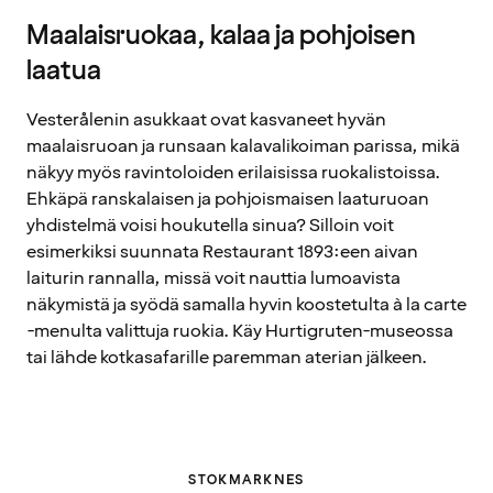
Maalaisruokaa, kalaa ja pohjoisen
laatua
Vesterålenin asukkaat ovat kasvaneet hyvän
maalaisruoan ja runsaan kalavalikoiman parissa, mikä
näkyy myös ravintoloiden erilaisissa ruokalistoissa.
Ehkäpä ranskalaisen ja pohjoismaisen laaturuoan
yhdistelmä voisi houkutella sinua? Silloin voit
esimerkiksi suunnata Restaurant 1893:een aivan
laiturin rannalla, missä voit nauttia lumoavista
näkymistä ja syödä samalla hyvin koostetulta à la carte
-menulta valittuja ruokia. Käy Hurtigruten-museossa
tai lähde kotkasafarille paremman aterian jälkeen.
STOKMARKNES