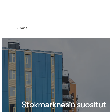
Norja
Edellinen
sivu:
Stokmarknesin suositut