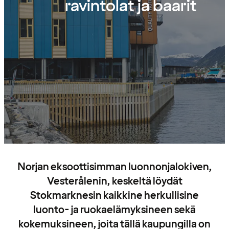
ravintolat ja baarit
Norjan eksoottisimman luonnonjalokiven,
Vesterålenin, keskeltä löydät
Stokmarknesin kaikkine herkullisine
luonto- ja ruokaelämyksineen sekä
kokemuksineen, joita tällä kaupungilla on