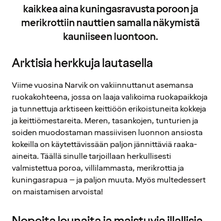
kaikkea aina kuningasravusta poroon ja
merikrottiin nauttien samalla näkymistä
kauniiseen luontoon.
Arktisia herkkuja lautasella
Viime vuosina Narvik on vakiinnuttanut asemansa
ruokakohteena, jossa on laaja valikoima ruokapaikkoja
ja tunnettuja arktiseen keittiöön erikoistuneita kokkeja
ja keittiömestareita. Meren, tasankojen, tunturien ja
soiden muodostaman massiivisen luonnon ansiosta
kokeilla on käytettävissään paljon jännittäviä raaka-
aineita. Täällä sinulle tarjoillaan herkullisesti
valmistettua poroa, villilammasta, merikrottia ja
kuningasrapua – ja paljon muuta. Myös multedessert
on maistamisen arvoista!