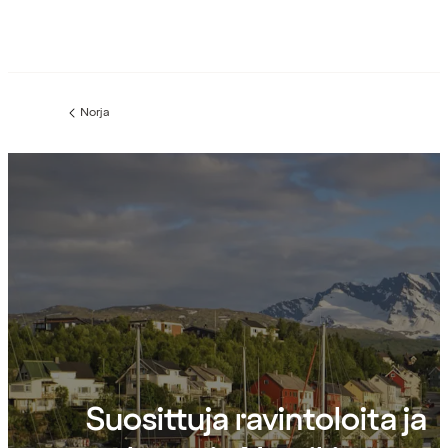
Norja
Edellinen
sivu:
Suosittuja ravintoloita ja