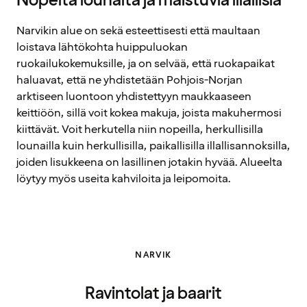
Nopeita lounaita ja maistuvia illallisia
Narvikin alue on sekä esteettisesti että maultaan
loistava lähtökohta huippuluokan
ruokailukokemuksille, ja on selvää, että ruokapaikat
haluavat, että ne yhdistetään Pohjois-Norjan
arktiseen luontoon yhdistettyyn maukkaaseen
keittiöön, sillä voit kokea makuja, joista makuhermosi
kiittävät. Voit herkutella niin nopeilla, herkullisilla
lounailla kuin herkullisilla, paikallisilla illallisannoksilla,
joiden lisukkeena on lasillinen jotakin hyvää. Alueelta
löytyy myös useita kahviloita ja leipomoita.
NARVIK
Ravintolat ja baarit