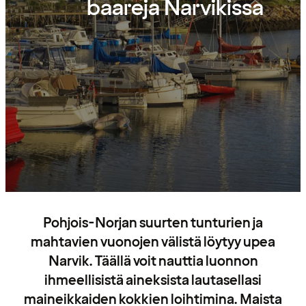
baareja Narvikissa
Pohjois-Norjan suurten tunturien ja
mahtavien vuonojen välistä löytyy upea
Narvik. Täällä voit nauttia luonnon
ihmeellisistä aineksista lautasellasi
maineikkaiden kokkien loihtimina. Maista