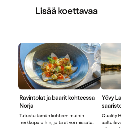
Lisää koettavaa
Ravintolat ja baarit kohteessa
Yövy Lang
Norja
saaristos
Tutustu tämän kohteen muihin
Quality Hot
herkkupaloihin, joita et voi missata.
aaltoileva m