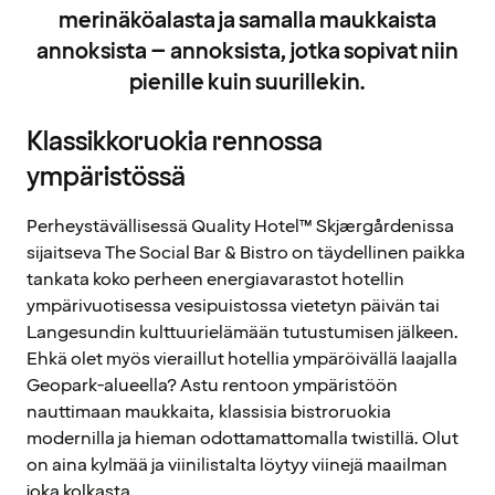
merinäköalasta ja samalla maukkaista
annoksista – annoksista, jotka sopivat niin
pienille kuin suurillekin.
Klassikkoruokia rennossa
ympäristössä
Perheystävällisessä Quality Hotel™ Skjærgårdenissa
sijaitseva The Social Bar & Bistro on täydellinen paikka
tankata koko perheen energiavarastot hotellin
ympärivuotisessa vesipuistossa vietetyn päivän tai
Langesundin kulttuurielämään tutustumisen jälkeen.
Ehkä olet myös vieraillut hotellia ympäröivällä laajalla
Geopark-alueella? Astu rentoon ympäristöön
nauttimaan maukkaita, klassisia bistroruokia
modernilla ja hieman odottamattomalla twistillä. Olut
on aina kylmää ja viinilistalta löytyy viinejä maailman
joka kolkasta.