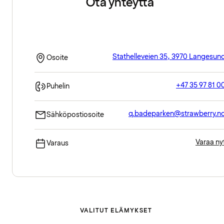
Ota yhteyttä
Stathelleveien 35, 3970 Langesun
Osoite
+47 35 97 81 0
Puhelin
q.badeparken@strawberry.n
Sähköpostiosoite
Varaa ny
Varaus
VALITUT ELÄMYKSET