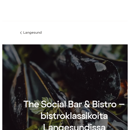
Langesund
Edellinen
sivu:
The Social Bar & Bistro –
bistroklassikoita
Langesundissa