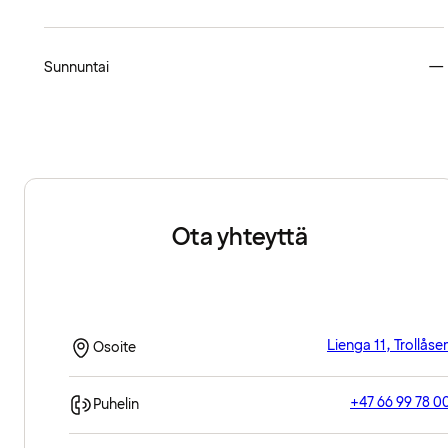
Sunnuntai
—
Ota yhteyttä
Lienga 11, Trollåse
Osoite
+47 66 99 78 0
Puhelin