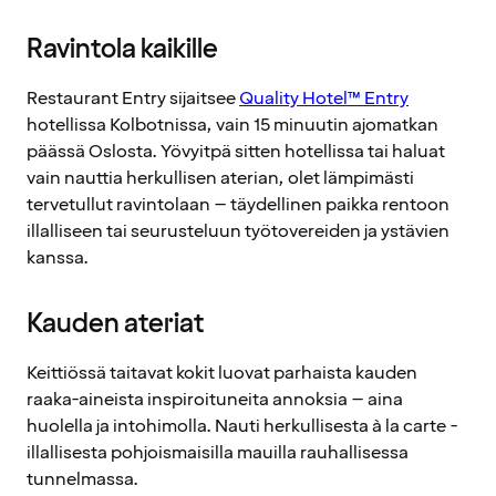
Ravintola kaikille
Restaurant Entry sijaitsee
Quality Hotel™ Entry
hotellissa Kolbotnissa, vain 15 minuutin ajomatkan
päässä Oslosta. Yövyitpä sitten hotellissa tai haluat
vain nauttia herkullisen aterian, olet lämpimästi
tervetullut ravintolaan – täydellinen paikka rentoon
illalliseen tai seurusteluun työtovereiden ja ystävien
kanssa.
Kauden ateriat
Keittiössä taitavat kokit luovat parhaista kauden
raaka-aineista inspiroituneita annoksia – aina
huolella ja intohimolla. Nauti herkullisesta à la carte -
illallisesta pohjoismaisilla mauilla rauhallisessa
tunnelmassa.