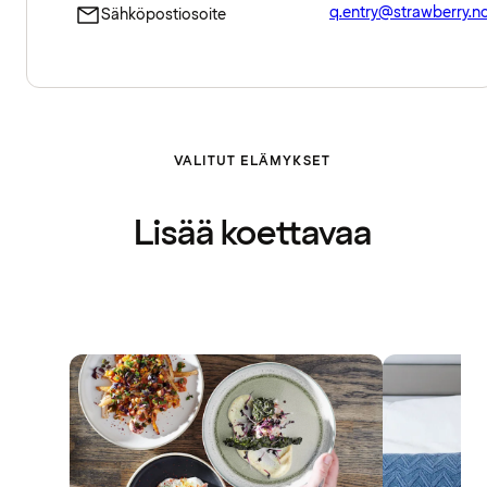
q.entry@strawberry.n
Sähköpostiosoite
VALITUT ELÄMYKSET
Lisää koettavaa