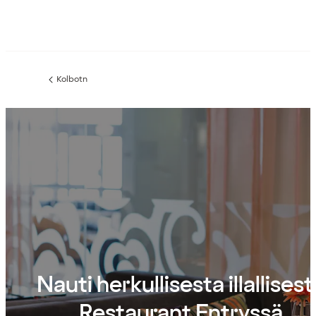
Kolbotn
Edellinen
sivu:
Nauti herkullisesta illallisest
Restaurant Entryssä