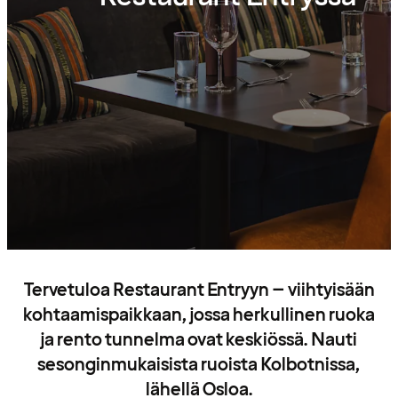
Tervetuloa Restaurant Entryyn – viihtyisään
kohtaamispaikkaan, jossa herkullinen ruoka
ja rento tunnelma ovat keskiössä. Nauti
sesonginmukaisista ruoista Kolbotnissa,
lähellä Osloa.