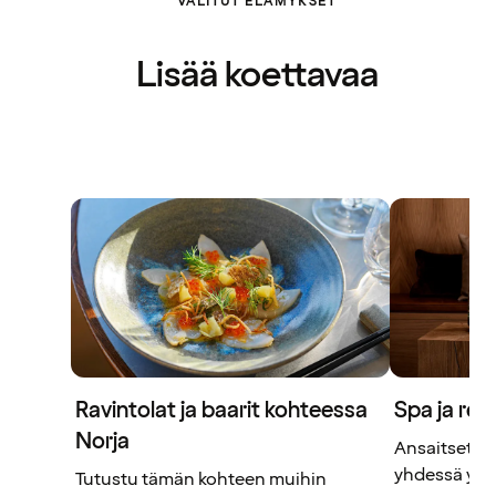
VALITUT ELÄMYKSET
Lisää koettavaa
Ravintolat ja baarit kohteessa
Spa ja rel
Norja
Ansaitset ta
yhdessä yst
Tutustu tämän kohteen muihin