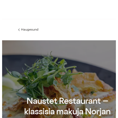
Haugesund
Edellinen
sivu:
Naustet Restaurant –
klassisia makuja Norjan