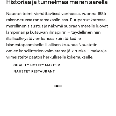
Historiaa ja tunnelmaa meren äärellä
Naustet toimii viehättävässä vanhassa, vuonna 1886
rakennetussa rantamakasiinissa. Puuparrut katossa,
merellinen sisustus ja näkymä suoraan merelle luovat
lämpimän ja kutsuvan ilmapiirin – täydellinen niin
illalliselle ystävien kanssa kuin tärkeälle
bisnestapaamiselle. Illallisen kruunaa Naustetin
omien kondiittorien valmistama jälkiruoka – makea ja
viimeistelty päätös herkulliselle kokemukselle.
QUALITY HOTEL™ MARITIM
NAUSTET RESTAURANT