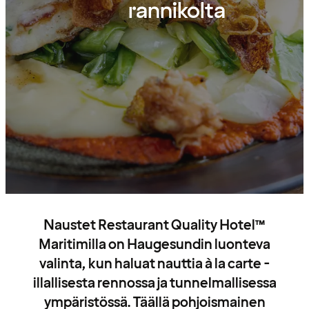
rannikolta
Naustet Restaurant Quality Hotel™
Maritimilla on Haugesundin luonteva
valinta, kun haluat nauttia à la carte -
illallisesta rennossa ja tunnelmallisessa
ympäristössä. Täällä pohjoismainen