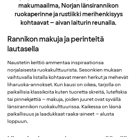
makumaailma, Norjan länsirannikon
ruokaperinne ja rustiikki merihenkisyys
kohtaavat – aivan laiturin reunalla.
Rannikon makuja ja perinteitä
lautasella
Naustetin keittiö ammentaa inspiraationsa
norjalaisesta ruokakulttuurista. Sesonkien mukaan
vaihtuvalla listalla kohtaavat meren herkut ja mehevät
liharuoka-annokset. Kun kausi on oikea, tarjolla on
paikallisia klassikoita kuten tuoretta skreitä, lutefiskia
tai pinnekjøttiä – makuja, joiden juuret ovat syvällä
länsirannikon ruokakulttuurissa. Kaikessa on läsnä
paikallisuus ja laadukkaat raaka-aineet – alusta
loppuun.