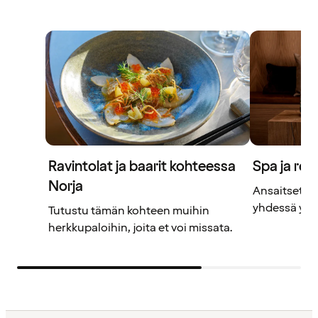
Ravintolat ja baarit kohteessa
Spa ja rel
Norja
Ansaitset ta
yhdessä yst
Tutustu tämän kohteen muihin
herkkupaloihin, joita et voi missata.