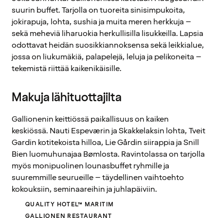
suurin buffet. Tarjolla on tuoreita sinisimpukoita,
jokirapuja, lohta, sushia ja muita meren herkkuja –
sekä meheviä liharuokia herkullisilla lisukkeilla. Lapsia
odottavat heidän suosikkiannoksensa sekä leikkialue,
jossa on liukumäkiä, palapelejä, leluja ja pelikoneita –
tekemistä riittää kaikenikäisille.
Makuja lähituottajilta
Gallionenin keittiössä paikallisuus on kaiken
keskiössä. Nauti Espeværin ja Skakkelaksin lohta, Tveit
Gardin kotitekoista hilloa, Lie Gårdin siirappia ja Snill
Bien luomuhunajaa Bømlosta. Ravintolassa on tarjolla
myös monipuolinen lounasbuffet ryhmille ja
suuremmille seurueille – täydellinen vaihtoehto
kokouksiin, seminaareihin ja juhlapäiviin.
QUALITY HOTEL™ MARITIM
GALLIONEN RESTAURANT