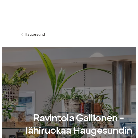
Haugesund
Edellinen
sivu:
Ravintola Gallionen -
lähiruokaa Haugesundin