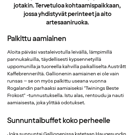
jotakin. Tervetuloa kohtaamispaikkaan,
jossa yhdistyvät perinteet ja aito
artesaaniruoka.
Palkittu aamiainen
Aloita päiväsi vastaleivotulla leivällä, lämpimillä
pannukakuilla, täydellisesti kypsennetyillä
uppomunilla ja tuoreella kahvilla paikalliselta Austrått
Kaffebrenneriltä. Gallionenin aamiainen ei ole vain
runsas – se on myös palkittu useana vuonna
Rogalandin parhaaksi aamiaiseksi "Twinings Beste
Frokost" -tunnustuksella. Istu alas, rentoudu ja nauti
aamiaisesta, joka ylittää odotukset.
Sunnuntaibuffet koko perheelle
Joka sunnuntai Gallionenissa katetaan Haugesundin