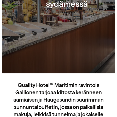
sydämessä
Quality Hotel™ Maritimin ravintola
Gallionen tarjoaa kiitosta keränneen
aamiaisen ja Haugesundin suurimman
sunnuntaibuffetin, jossa on paikallisia
makuja, leikkisä tunnelma ja jokaiselle