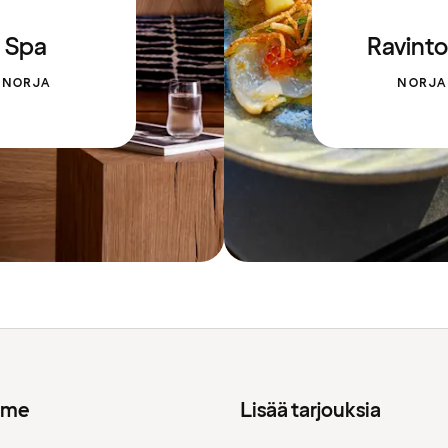
Spa
Ravinto
NORJA
NORJA
mme
Lisää tarjouksia