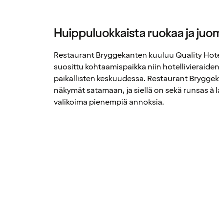
Huippuluokkaista ruokaa ja ju
Restaurant Bryggekanten kuuluu Quality Hotel 
suosittu kohtaamispaikka niin hotellivieraiden
paikallisten keskuudessa. Restaurant Brygge
näkymät satamaan, ja siellä on sekä runsas à l
valikoima pienempiä annoksia.