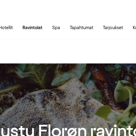
Siirry sivun sisältöön
Siirry sivun päävalikkoon
Hotellit
Ravintolat
Spa
Tapahtumat
Tarjoukset
K
ustu Florøn ravinto