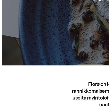
Florø on 
rannikkomaisemil
useita ravintoloi
naut