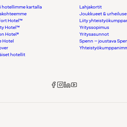
i hotellimme kartalla
Lahjakortit
akohteemme
Joukkueet & urheiluse
ort Hotel™
Liity yhteistyökumppan
ty Hotel™
Yrityssopimus
on Hotel®
Yritysasunnot
 Hotel
Spenn – joustava Spe
over
Yhteistyökumppanimme
äiset hotellit