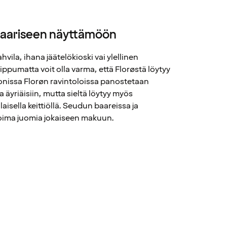
inaariseen näyttämöön
ahvila, ihana jäätelökioski vai ylellinen
iippumatta voit olla varma, että Florøstä löytyy
Monissa Florøn ravintoloissa panostetaan
a äyriäisiin, mutta sieltä löytyy myös
laisella keittiöllä. Seudun baareissa ja
koima juomia jokaiseen makuun.