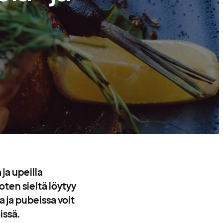
n
ja upeilla
ten sieltä löytyy
a ja pubeissa voit
issä.