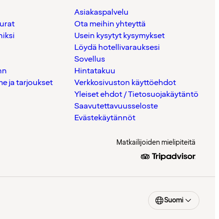
Asiakaspalvelu
urat
Ota meihin yhteyttä
iksi
Usein kysytyt kysymykset
Löydä hotellivarauksesi
Sovellus
nn
Hintatakuu
 ja tarjoukset
Verkkosivuston käyttöehdot
Yleiset ehdot / Tietosuojakäytäntö
Saavutettavuusseloste
Evästekäytännöt
Matkailijoiden mielipiteitä
Suomi