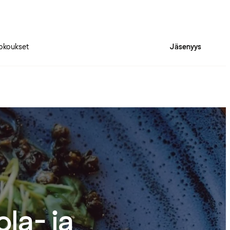
okoukset
Jäsenyys
la- ja