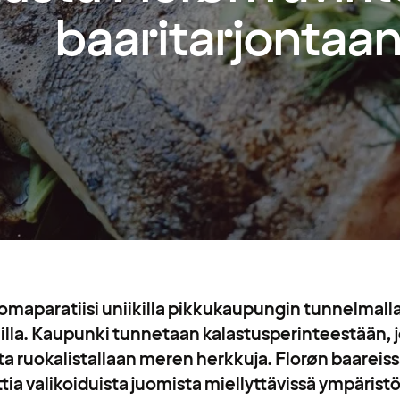
baaritarjontaa
lomaparatiisi uniikilla pikkukaupungin tunnelmalla 
la. Kaupunki tunnetaan kalastusperinteestään, jo
ta ruokalistallaan meren herkkuja. Florøn baareiss
tia valikoiduista juomista miellyttävissä ympäristö