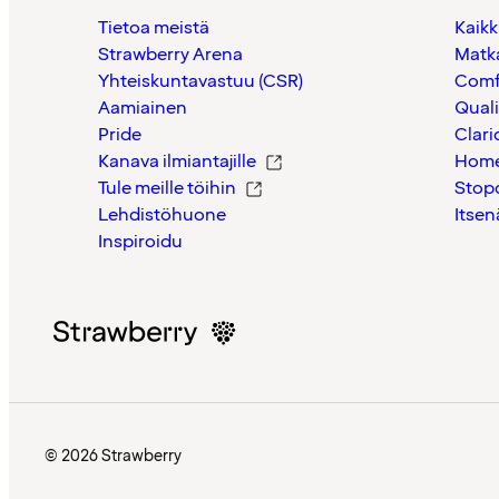
Tietoa meistä
Kaikk
Strawberry Arena
Matk
Yhteiskuntavastuu (CSR)
Comf
Aamiainen
Quali
Pride
Clari
Kanava ilmiantajille
Home
Tule meille töihin
Stop
Lehdistöhuone
Itsen
Inspiroidu
© 2026 Strawberry