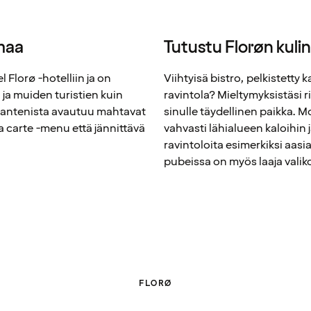
omaa
Tutustu Florøn kul
Florø -hotelliin ja on
Viihtyisä bistro, pelkistetty k
 ja muiden turistien kuin
ravintola? Mieltymyksistäsi r
kantenista avautuu mahtavat
sinulle täydellinen paikka. 
a carte -menu että jännittävä
vahvasti lähialueen kaloihin j
ravintoloita esimerkiksi aasia
pubeissa on myös laaja vali
FLORØ