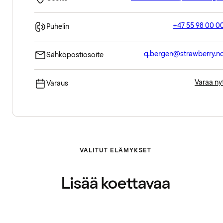
+47 55 98 00 0
Puhelin
q.bergen@strawberry.n
Sähköpostiosoite
Varaa ny
Varaus
VALITUT ELÄMYKSET
Lisää koettavaa