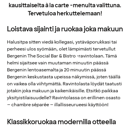
kausittaiselta à la carte -menulta valittuna.
Tervetuloa herkuttelemaan!
Loistava sijainti ja ruokaa joka makuun
Halusitpa sitten viedä kollegasi, ystäväporukkasi tai
perheesi ulos syömään, olet lämpimästi tervetullut
Bergenin The Social Bar & Bistro -ravintolaan. Tämä
helmi sijaitsee vain muutaman minuutin päässä
Bergenin lentoasemalta ja 20 minuutin päässä
Bergenin keskustasta upeissa näkymissä, joten täällä
on vaikea olla viihtymättä. Ravintolasta löydät taatusti
jotakin joka makuun ja kaikenikäisille. Etsitkö paikkaa
yksityistilaisuudelle? Ravintolassa on erillinen osasto
– chambre séparée – illallisseurueesi käyttöön!
Klassikkoruokaa modernilla otteella