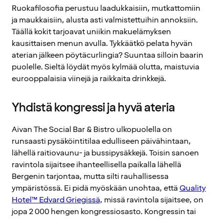
Ruokafilosofia perustuu laadukkaisiin, mutkattomiin
ja maukkaisiin, alusta asti valmistettuihin annoksiin.
Täällä kokit tarjoavat uniikin makuelämyksen
kausittaisen menun avulla. Tykkäätkö pelata hyvän
aterian jälkeen pöytäcurlingia? Suuntaa silloin baarin
puolelle. Sieltä löydät myös kylmää olutta, maistuvia
eurooppalaisia viinejä ja raikkaita drinkkejä.
Yhdistä kongressi ja hyvä ateria
Aivan The Social Bar & Bistro ulkopuolella on
runsaasti pysäköintitilaa edulliseen päivähintaan,
lähellä raitiovaunu- ja bussipysäkkejä. Toisin sanoen
ravintola sijaitsee ihanteellisella paikalla lähellä
Bergenin tarjontaa, mutta silti rauhallisessa
ympäristössä. Ei pidä myöskään unohtaa, että
Quality
Hotel™ Edvard Griegissä
, missä ravintola sijaitsee, on
jopa 2 000 hengen kongressiosasto. Kongressin tai