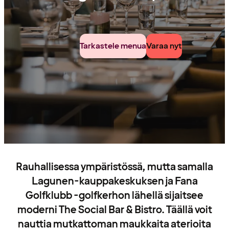
Tarkastele menua
Varaa nyt
Rauhallisessa ympäristössä, mutta samalla
Lagunen-kauppakeskuksen ja Fana
Golfklubb -golfkerhon lähellä sijaitsee
moderni The Social Bar & Bistro. Täällä voit
nauttia mutkattoman maukkaita aterioita