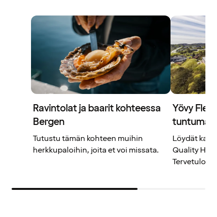
Ravintolat ja baarit kohteessa
Yövy Fles
Bergen
tuntumas
Tutustu tämän kohteen muihin
Löydät kaike
herkkupaloihin, joita et voi missata.
Quality Hote
Tervetuloa!