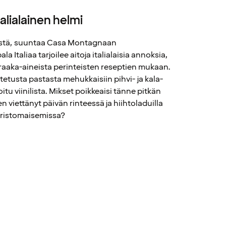
lialainen helmi
tyistä, suuntaa Casa Montagnaan
a Italiaa tarjoilee aitoja italialaisia annoksia,
 raaka-aineista perinteisten reseptien mukaan.
stetusta pastasta mehukkaisiin pihvi- ja kala-
itu viinilista. Mikset poikkeaisi tänne pitkän
en viettänyt päivän rinteessä ja hiihtoladuilla
oristomaisemissa?