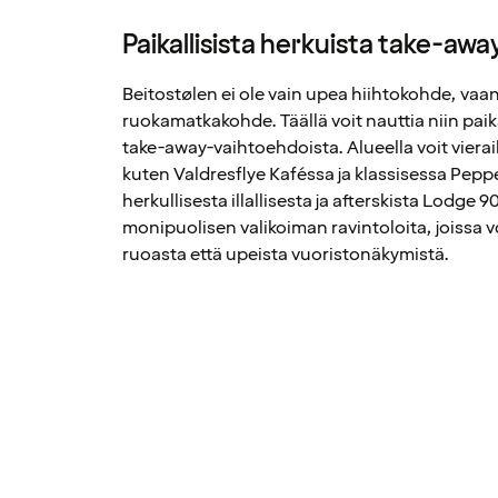
Paikallisista herkuista take-awa
Beitostølen ei ole vain upea hiihtokohde, vaa
ruokamatkakohde. Täällä voit nauttia niin paika
take-away-vaihtoehdoista. Alueella voit vieraill
kuten Valdresflye Kaféssa ja klassisessa Peppe
herkullisesta illallisesta ja afterskista Lodge 
monipuolisen valikoiman ravintoloita, joissa v
ruoasta että upeista vuoristonäkymistä.