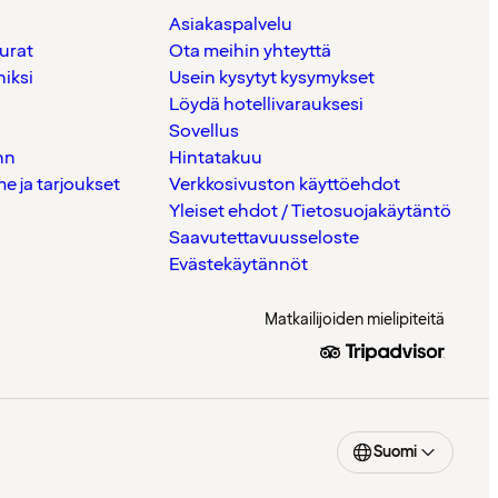
Asiakaspalvelu
urat
Ota meihin yhteyttä
iksi
Usein kysytyt kysymykset
Löydä hotellivarauksesi
Sovellus
nn
Hintatakuu
 ja tarjoukset
Verkkosivuston käyttöehdot
Yleiset ehdot / Tietosuojakäytäntö
Saavutettavuusseloste
Evästekäytännöt
Matkailijoiden mielipiteitä
Suomi