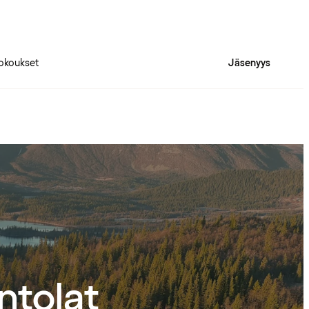
okoukset
Jäsenyys
intolat