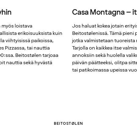
yhin
Casa Montagna – ita
n myös loistava
Jos haluat kokea jotain eri
llisista erikoisuuksista kuin
Beitostølenissä. Tämä pieni pal
a viihtyisissä paikoissa,
jotka valmistetaan tuoreista
s Pizzassa, tai nauttia
Tarjolla on kaikkea itse valmi
900:ssa. Beitostølen tarjoaa
annoksiin sekä huolella valiko
oit nauttia sekä hyvästä
päivän päätteeksi, olitpa sitt
tai patikoimassa upeissa vu
BEITOSTØLEN