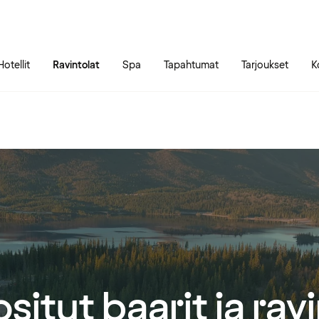
Siirry sivun sisältöön
Siirry sivun päävalikkoon
Hotellit
Ravintolat
Spa
Tapahtumat
Tarjoukset
K
situt baarit ja rav