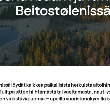
Beitostøleniss
issä löydät kaikkea paikallisista herkuista aitoihin i
ulitpa sitten hiihtämästä tai vaeltamasta, nauti vo
kin virkistäviä juomia – upeilla vuoristonäkymillä 