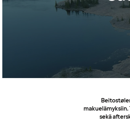
Beitostølen
makuelämyksiin. T
sekä afters