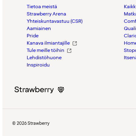
Tietoa meistä
Kaikk
Strawberry Arena
Matk
Yhteiskuntavastuu (CSR)
Comf
Aamiainen
Quali
Pride
Clari
Kanava ilmiantajille
Home
Tule meille töihin
Stop
Lehdistöhuone
Itsen
Inspiroidu
© 2026 Strawberry