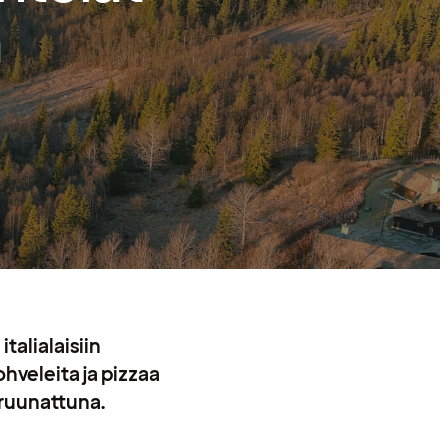
ä
talialaisiin
hveleita ja pizzaa
kruunattuna.