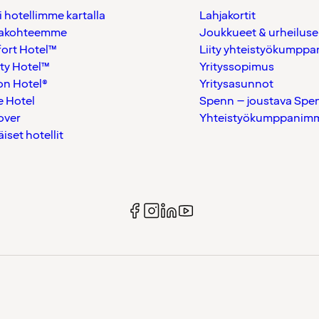
i hotellimme kartalla
Lahjakortit
akohteemme
Joukkueet & urheiluse
ort Hotel™
Liity yhteistyökumppan
ty Hotel™
Yrityssopimus
on Hotel®
Yritysasunnot
 Hotel
Spenn – joustava Spe
over
Yhteistyökumppanimme
äiset hotellit