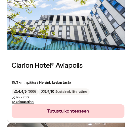
Clarion Hotel® Aviapolis
15.3 km:n päässä Helsinki keskustasta
4.4/5
(
555
)
8.9/10
Sustainability rating
Max
230
12 kokoustilaa
Tutustu kohteeseen