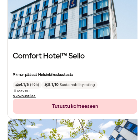
Comfort Hotel™ Sello
9 km:n päässä Helsinki keskustasta
4.1/5
(
496
)
8.1/10
Sustainability rating
Max
80
5 kokoustilaa
Tutustu kohteeseen