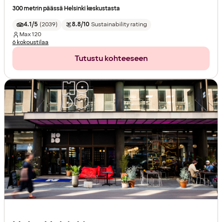
300 metrin päässä Helsinki keskustasta
4.1/5
(
2039
)
8.8/10
Sustainability rating
Max
120
6 kokoustilaa
Tutustu kohteeseen