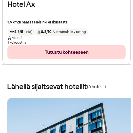
Hotel Ax
1.9 km:n päässä Helsinki keskustasta
4.6/5
(
148
)
8.8/10
Sustainability rating
Max
16
1 kokoustila
Tutustu kohteeseen
Lähellä sijaitsevat hotellit
(6 hotellit)