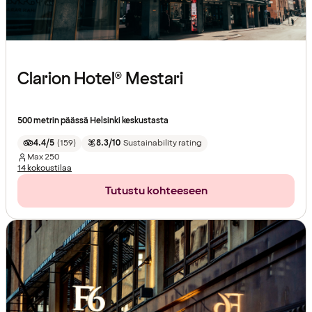
Clarion Hotel® Mestari
500 metrin päässä Helsinki keskustasta
4.4/5
(
159
)
8.3/10
Sustainability rating
Max
250
14 kokoustilaa
Tutustu kohteeseen