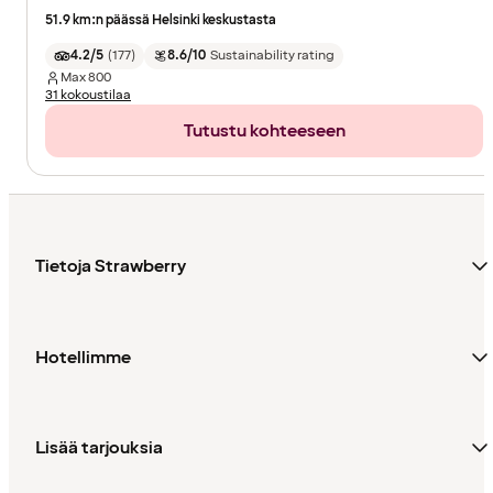
51.9 km:n päässä Helsinki keskustasta
4.2/5
(
177
)
8.6/10
Sustainability rating
Max
800
31 kokoustilaa
Tutustu kohteeseen
Tietoja Strawberry
Hotellimme
Lisää tarjouksia