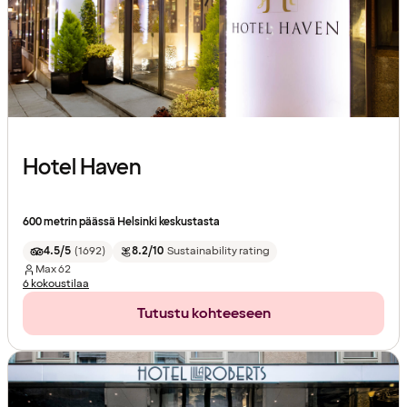
Hotel Haven
600 metrin päässä Helsinki keskustasta
4.5/5
(
1692
)
8.2/10
Sustainability rating
Max
62
6 kokoustilaa
Tutustu kohteeseen