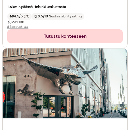
1.6 km:n päässä Helsinki keskustasta
4.5/5
(
71
)
8.5/10
Sustainability rating
Max
130
6 kokoustilaa
Tutustu kohteeseen