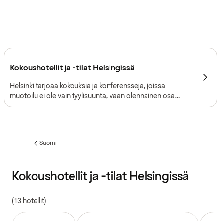
Kokoushotellit ja -tilat Helsingissä
Helsinki tarjoaa kokouksia ja konferensseja, joissa
muotoilu ei ole vain tyylisuunta, vaan olennainen osa
kaupunkia itseään. Kävelyetäisyydellä sijaitseva keskusta,
monipuolinen tilatarjonta ja rauhallinen, hyvin organisoitu
rytmi tekevät tapahtumista sekä tehokkaita että
persoonallisia.
Suomi
Edellinen
sivu:
Kokoushotellit ja -tilat Helsingissä
(13 hotellit)