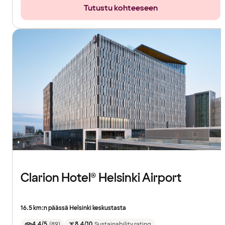
Tutustu kohteeseen
Clarion Hotel® Helsinki Airport
16.5 km:n päässä Helsinki keskustasta
4.4/5
(
89
)
8.4/10
Sustainability rating