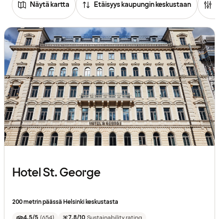
Näytä kartta
Etäisyys kaupungin keskustaan
Hotel St. George
200 metrin päässä Helsinki keskustasta
4.5/5
(
654
)
7.8/10
Sustainability rating