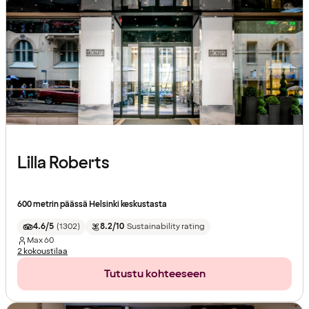
Lilla Roberts
600 metrin päässä Helsinki keskustasta
4.6/5
(
1302
)
8.2/10
Sustainability rating
Max
60
2 kokoustilaa
Tutustu kohteeseen