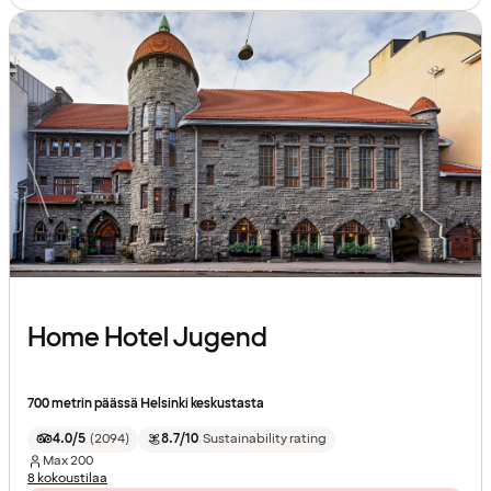
Home Hotel Jugend
700 metrin päässä Helsinki keskustasta
4.0/5
(
2094
)
8.7/10
Sustainability rating
Max
200
8 kokoustilaa