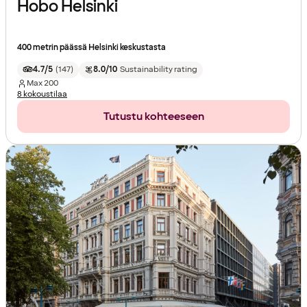
Hobo Helsinki
400 metrin päässä Helsinki keskustasta
4.7/5
(
147
)
8.0/10
Sustainability rating
Max
200
8 kokoustilaa
Tutustu kohteeseen