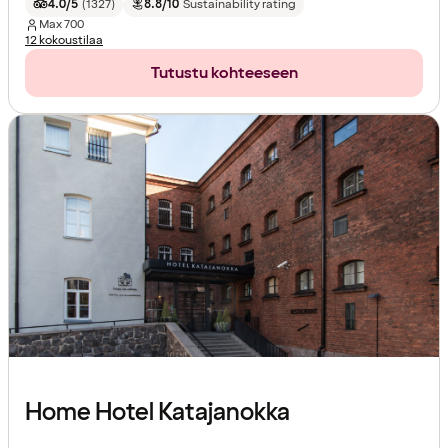
4.0/5
(
1327
)
8.8/10
Sustainability rating
Max
700
12 kokoustilaa
Tutustu kohteeseen
Home Hotel Katajanokka