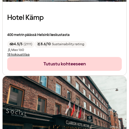
Hotel Kämp
400 metrin päässä Helsinki keskustasta
4.5/5
(
2111
)
8.6/10
Sustainability rating
Max
160
18 kokoustilaa
Tutustu kohteeseen