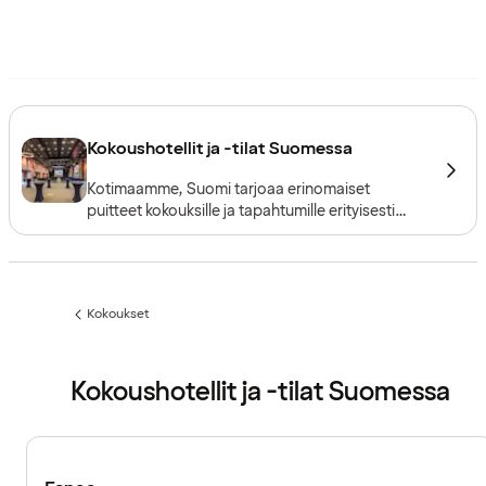
Kokoushotellit ja -tilat Suomessa
Kotimaamme, Suomi tarjoaa erinomaiset
puitteet kokouksille ja tapahtumille erityisesti
pääkaupunkialueella. Alueen kansainvälinen
saavutettavuus, tehokkaat paikalliset
liikenneyhteydet ja monipuoliset
kokousympäristöt luovat erinomaisen pohjan
Kokoukset
kaikenlaisille tapahtumille.
Edellinen
sivu:
Kokoushotellit ja -tilat Suomessa