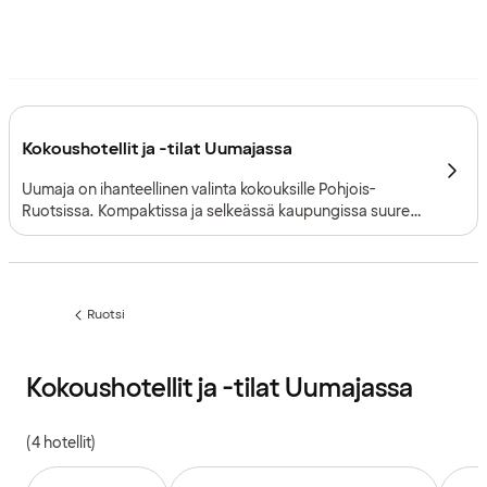
Kokoushotellit ja -tilat Uumajassa
Uumaja on ihanteellinen valinta kokouksille Pohjois-
Ruotsissa. Kompaktissa ja selkeässä kaupungissa suuret
konferenssit ja pienemmät, keskittyneemmät tapaamiset
onnistuvat saumattomasti rinta rinnan.
Ruotsi
Edellinen
sivu:
Kokoushotellit ja -tilat Uumajassa
(4 hotellit)