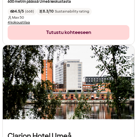
600 metrin päässä Umeå keskustasta
4.5/5
(
668
)
8.3/10
Sustainability rating
Max
50
4 kokoustilaa
Tutustu kohteeseen
Clarion Hotel Umeå