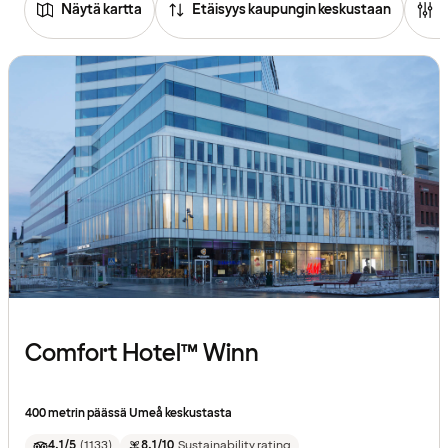
Näytä kartta
Etäisyys kaupungin keskustaan
Comfort Hotel™ Winn
400 metrin päässä Umeå keskustasta
4.1/5
(
1133
)
8.1/10
Sustainability rating