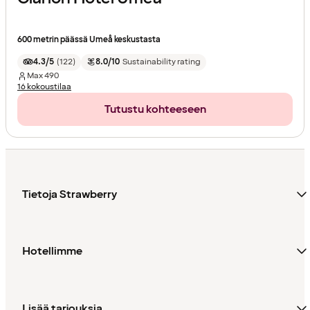
600 metrin päässä Umeå keskustasta
4.3/5
(
122
)
8.0/10
Sustainability rating
Max
490
16 kokoustilaa
Tutustu kohteeseen
Tietoja Strawberry
Hotellimme
Lisää tarjouksia