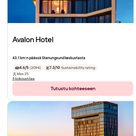
Avalon Hotel
43.1 km:n päässä Stenungsund keskustasta
4.6/5
(
2094
)
7.3/10
Sustainability rating
Max
25
5 kokoustilaa
Tutustu kohteeseen