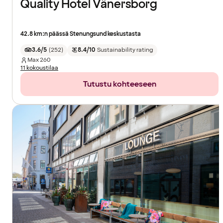
Quality Hotel Vänersborg
42.8 km:n päässä Stenungsund keskustasta
3.6/5
(
252
)
8.4/10
Sustainability rating
Max
260
11 kokoustilaa
Tutustu kohteeseen