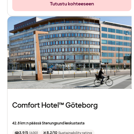
Tutustu kohteeseen
Comfort Hotel™ Göteborg
42.8 km:n päässä Stenungsund keskustasta
3.9/5
(
630
)
8.2/10
Sustainability rating