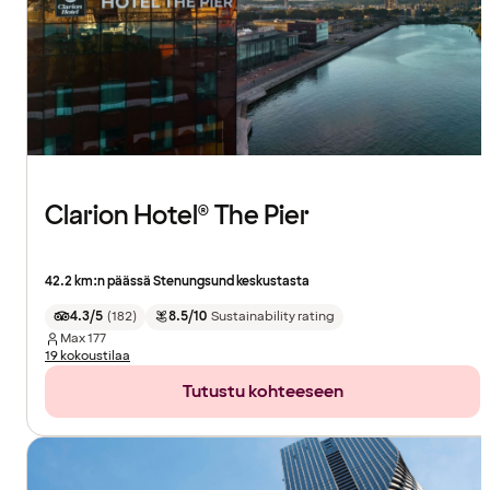
Clarion Hotel® The Pier
42.2 km:n päässä Stenungsund keskustasta
4.3/5
(
182
)
8.5/10
Sustainability rating
Max
177
19 kokoustilaa
Tutustu kohteeseen