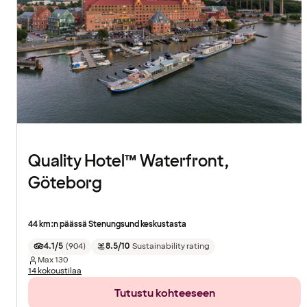
Quality Hotel™ Waterfront,
Göteborg
44 km:n päässä Stenungsund keskustasta
4.1/5
(
904
)
8.5/10
Sustainability rating
Max
130
14 kokoustilaa
Tutustu kohteeseen