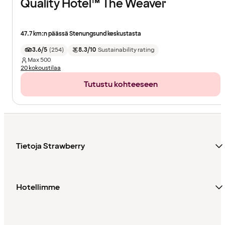
Quality Hotel™ The Weaver
47.7 km:n päässä Stenungsund keskustasta
3.6/5
(
254
)
8.3/10
Sustainability rating
Max
500
20 kokoustilaa
Tutustu kohteeseen
Tietoja Strawberry
Hotellimme