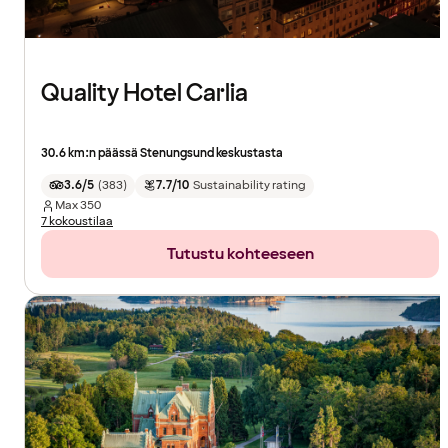
Quality Hotel Carlia
30.6 km:n päässä Stenungsund keskustasta
3.6/5
(
383
)
7.7/10
Sustainability rating
Max
350
7 kokoustilaa
Tutustu kohteeseen