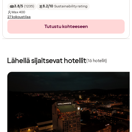
3.8/5
(
1235
)
8.2/10
Sustainability rating
Max
400
27 kokoustilaa
Tutustu kohteeseen
Lähellä sijaitsevat hotellit
(16 hotellit)