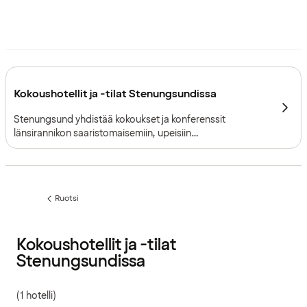
Kokoushotellit ja -tilat Stenungsundissa
Stenungsund yhdistää kokoukset ja konferenssit
länsirannikon saaristomaisemiin, upeisiin
merenrantatiloihin ja sujuviin kulkuyhteyksiin Göteborgin
pohjoispuolella.
Ruotsi
Edellinen
sivu:
Kokoushotellit ja -tilat
Stenungsundissa
(1 hotelli)