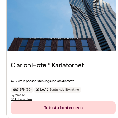
Clarion Hotel® Karlatornet
42.2 km:n päässä Stenungsund keskustasta
3.9/5
(
55
)
8.6/10
Sustainability rating
Max
470
36 kokoustilaa
Tutustu kohteeseen