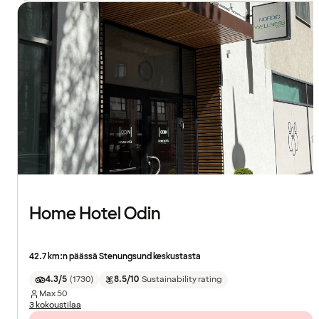
Home Hotel Odin
42.7 km:n päässä Stenungsund keskustasta
4.3/5
(
1730
)
8.5/10
Sustainability rating
Max
50
3 kokoustilaa