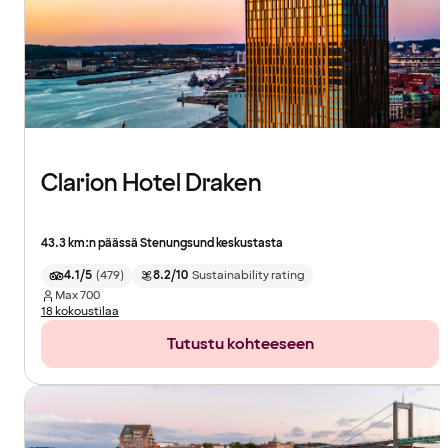
Clarion Hotel Draken
43.3 km:n päässä Stenungsund keskustasta
4.1/5
(
479
)
8.2/10
Sustainability rating
Max
700
18 kokoustilaa
Tutustu kohteeseen