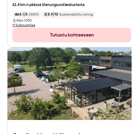
42.8 km:n päässä Stenungsund keskustasta
4.1/5
(
5001
)
8.9/10
Sustainability rating
Max
1050
17 kokoustilaa
Tutustu kohteeseen