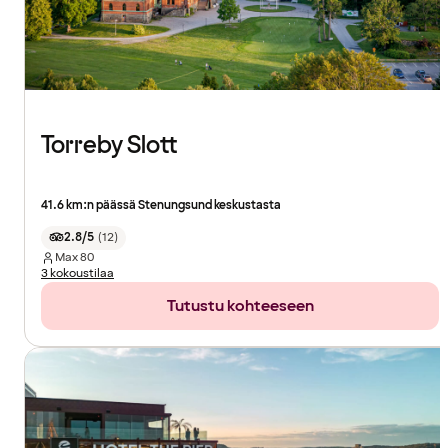
Torreby Slott
41.6 km:n päässä Stenungsund keskustasta
2.8/5
(
12
)
Max
80
3 kokoustilaa
Tutustu kohteeseen