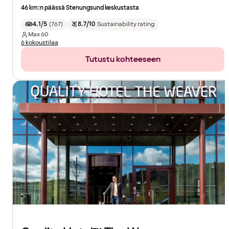
46 km:n päässä Stenungsund keskustasta
4.1/5
(
767
)
8.7/10
Sustainability rating
Max
60
6 kokoustilaa
Tutustu kohteeseen