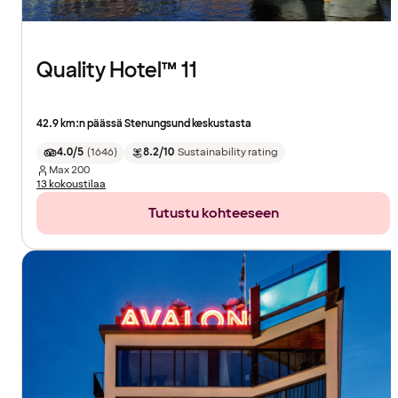
Quality Hotel™ 11
42.9 km:n päässä Stenungsund keskustasta
4.0/5
(
1646
)
8.2/10
Sustainability rating
Max
200
13 kokoustilaa
Tutustu kohteeseen