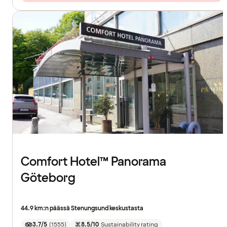
Comfort Hotel™ Panorama
Göteborg
44.9 km:n päässä Stenungsund keskustasta
3.7/5
(
1555
)
8.5/10
Sustainability rating