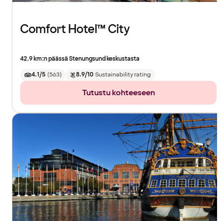
Comfort Hotel™ City
42.9 km:n päässä Stenungsund keskustasta
4.1/5
(
563
)
8.9/10
Sustainability rating
Tutustu kohteeseen