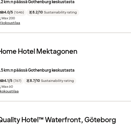
.2 km:n päässä Gothenburg keskustasta
4.0/5
(
1646
)
8.2/10
Sustainability rating
Max
200
3 kokoustilaa
Home Hotel Mektagonen
.5 km:n päässä Gothenburg keskustasta
4.1/5
(
767
)
8.7/10
Sustainability rating
Max
60
 kokoustilaa
Quality Hotel™ Waterfront, Göteborg