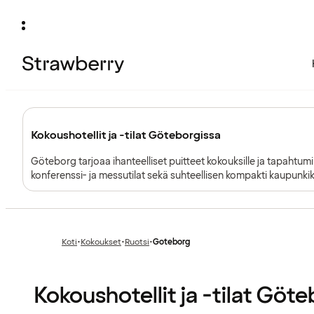
Kokoushotellit ja -tilat Göteborgissa
Göteborg tarjoaa ihanteelliset puitteet kokouksille ja tapahtum
konferenssi- ja messutilat sekä suhteellisen kompakti kaupunk
sujuvan järjestämisen.
Koti
•
Kokoukset
•
Ruotsi
•
Goteborg
Edellinen
Edellinen
sivu:
sivu:
Kokoushotellit ja -tilat Göt