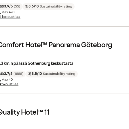
3.9/5
(
55
)
8.6/10
Sustainability rating
Max
470
6 kokoustilaa
Comfort Hotel™ Panorama Göteborg
.3 km:n päässä Gothenburg keskustasta
3.7/5
(
1555
)
8.5/10
Sustainability rating
Max
40
 kokoustilaa
Quality Hotel™ 11