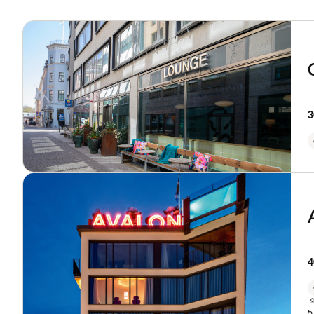
3
4
5