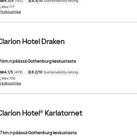
4.3/5
(
182
)
8.5/10
Sustainability rating
Max
177
9 kokoustilaa
Clarion Hotel Draken
.1 km:n päässä Gothenburg keskustasta
4.1/5
(
479
)
8.2/10
Sustainability rating
Max
700
8 kokoustilaa
Clarion Hotel® Karlatornet
.7 km:n päässä Gothenburg keskustasta