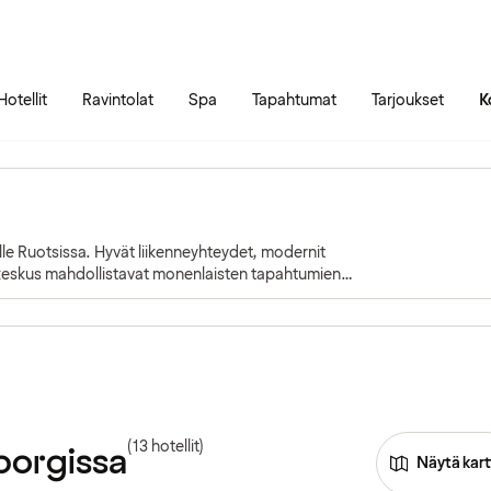
Siirry sivun sisältöön
Siirry sivun päävalikkoon
Hotellit
Ravintolat
Spa
Tapahtumat
Tarjoukset
K
ille Ruotsissa. Hyvät liikenneyhteydet, modernit
ikeskus mahdollistavat monenlaisten tapahtumien
(13 hotellit)
eborgissa
Näytä kart