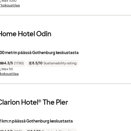
Max
1050
7 kokoustilaa
Home Hotel Odin
00 metrin päässä Gothenburg keskustasta
4.3/5
(
1730
)
8.5/10
Sustainability rating
Max
50
 kokoustilaa
Clarion Hotel® The Pier
.1 km:n päässä Gothenburg keskustasta