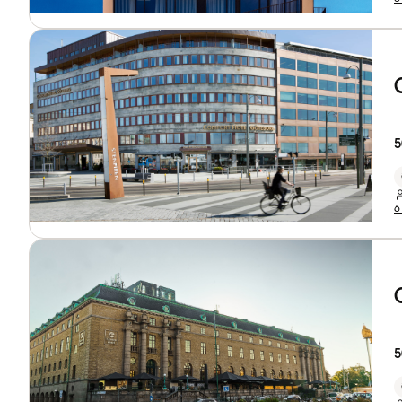
5
6
5