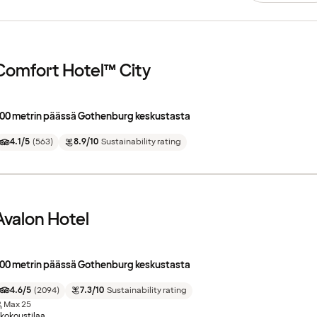
Comfort Hotel™ City
00 metrin päässä Gothenburg keskustasta
4.1/5
(
563
)
8.9/10
Sustainability rating
Avalon Hotel
00 metrin päässä Gothenburg keskustasta
4.6/5
(
2094
)
7.3/10
Sustainability rating
Max
25
 kokoustilaa