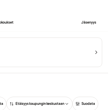
okoukset
Jäsenyys
ta
Etäisyys kaupungin keskustaan
Suodata