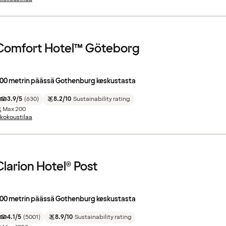
Comfort Hotel™ Göteborg
00 metrin päässä Gothenburg keskustasta
3.9/5
(
630
)
8.2/10
Sustainability rating
Max
200
 kokoustilaa
Clarion Hotel® Post
00 metrin päässä Gothenburg keskustasta
4.1/5
(
5001
)
8.9/10
Sustainability rating