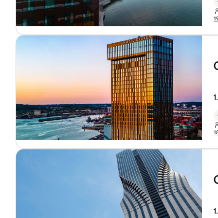
1
1
1
1