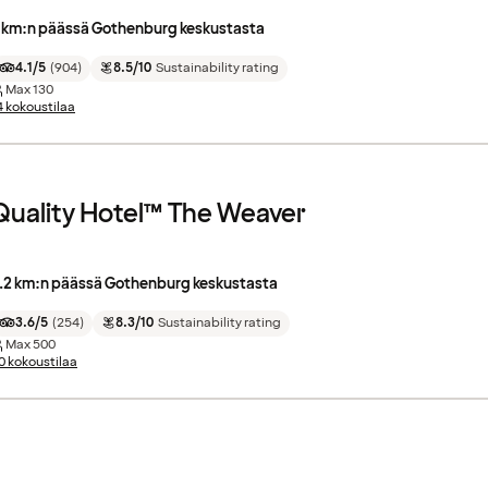
 km:n päässä Gothenburg keskustasta
4.1/5
(
904
)
8.5/10
Sustainability rating
Max
130
4 kokoustilaa
Quality Hotel™ The Weaver
.2 km:n päässä Gothenburg keskustasta
3.6/5
(
254
)
8.3/10
Sustainability rating
Max
500
0 kokoustilaa