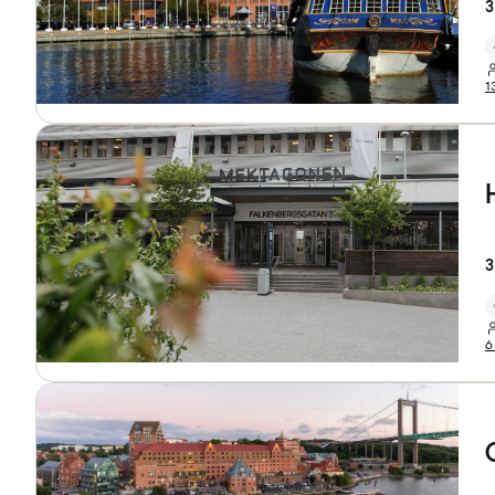
3
1
3
6