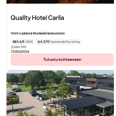
Quality Hotel Carlia
14 km:n päässä Munkedal keskustasta
3.6/5
(
383
)
6.2/10
Sustainability rating
Max
350
7 kokoustilaa
Tutustu kohteeseen