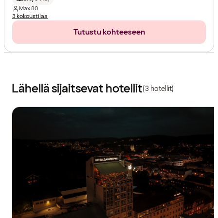
Max
80
3 kokoustilaa
Tutustu kohteeseen
Lähellä sijaitsevat hotellit
(3 hotellit)