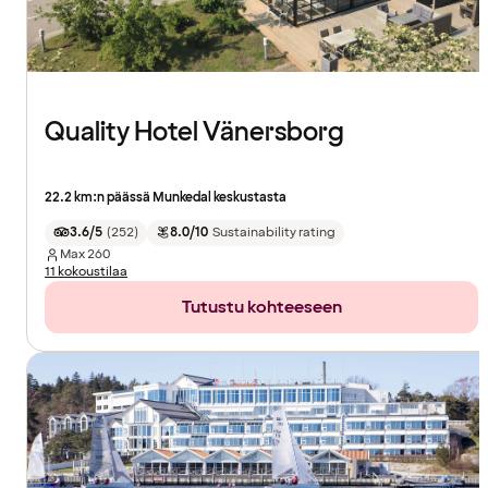
Quality Hotel Vänersborg
22.2 km:n päässä Munkedal keskustasta
3.6/5
(
252
)
8.0/10
Sustainability rating
Max
260
11 kokoustilaa
Tutustu kohteeseen