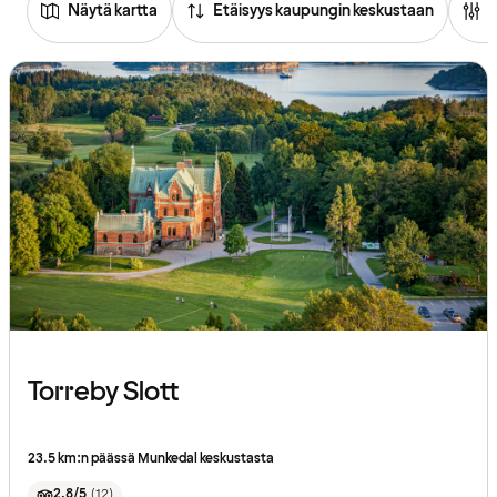
Näytä kartta
Etäisyys kaupungin keskustaan
Torreby Slott
23.5 km:n päässä Munkedal keskustasta
2.8/5
(
12
)