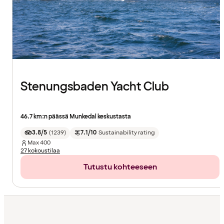
Stenungsbaden Yacht Club
46.7 km:n päässä Munkedal keskustasta
3.8/5
(
1239
)
7.1/10
Sustainability rating
Max
400
27 kokoustilaa
Tutustu kohteeseen