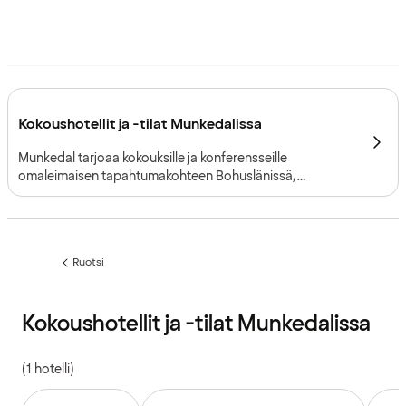
Kokoushotellit ja -tilat Munkedalissa
Munkedal tarjoaa kokouksille ja konferensseille
omaleimaisen tapahtumakohteen Bohuslänissä,
Ruotsissa. Rauhallinen linnamiljöö, sujuva saavutettavuus
E6-moottoritieltä ja intiimi kokousympäristö luovat
täydelliset puitteet tavoitteellisille yritystapahtumille.
Ruotsi
Edellinen
sivu:
Kokoushotellit ja -tilat Munkedalissa
(1 hotelli)