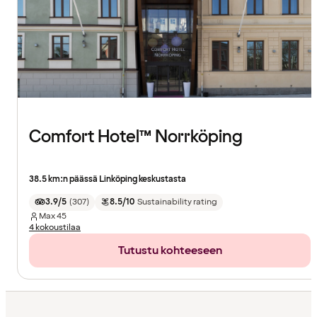
Comfort Hotel™ Norrköping
38.5 km:n päässä Linköping keskustasta
3.9/5
(
307
)
8.5/10
Sustainability rating
Max
45
4 kokoustilaa
Tutustu kohteeseen