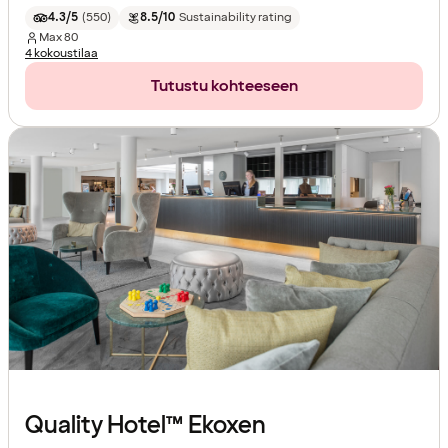
4.3/5
(
550
)
8.5/10
Sustainability rating
Max
80
4 kokoustilaa
Tutustu kohteeseen
Quality Hotel™ Ekoxen