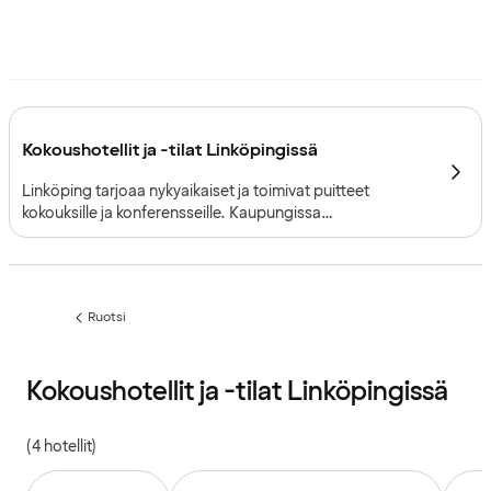
Kokoushotellit ja -tilat Linköpingissä
Linköping tarjoaa nykyaikaiset ja toimivat puitteet
kokouksille ja konferensseille. Kaupungissa
huippututkimus, innovaatiot ja historiallinen miljöö
yhdistyvät suoraviivaiseen logistiikkaan sekä yhteisöllisiin
elämyksiin.
Ruotsi
Edellinen
sivu:
Kokoushotellit ja -tilat Linköpingissä
(4 hotellit)