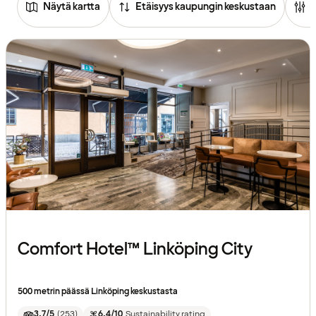
Näytä kartta
Etäisyys kaupungin keskustaan
Comfort Hotel™ Linköping City
500 metrin päässä Linköping keskustasta
3.7/5
(
253
)
6.4/10
Sustainability rating