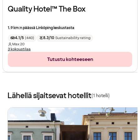
Quality Hotel™ The Box
1.9 km:n päässä Linköping keskustasta
4.1/5
(
440
)
8.3/10
Sustainability rating
Max
20
3 kokoustilaa
Tutustu kohteeseen
Lähellä sijaitsevat hotellit
(1 hotelli)