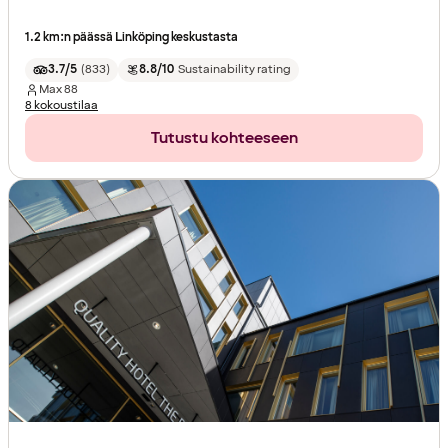
1.2 km:n päässä Linköping keskustasta
3.7/5
(
833
)
8.8/10
Sustainability rating
Max
88
8 kokoustilaa
Tutustu kohteeseen