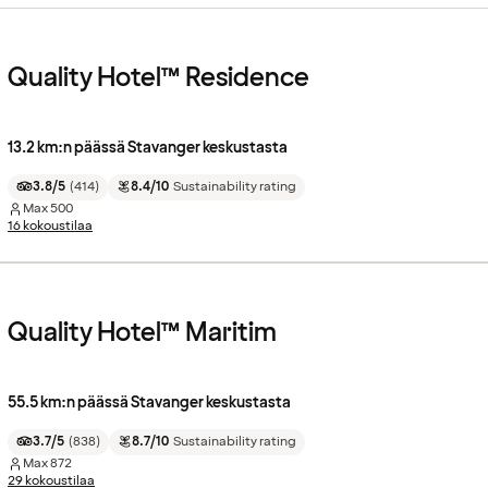
Quality Hotel™ Residence
13.2 km:n päässä Stavanger keskustasta
3.8/5
(
414
)
8.4/10
Sustainability rating
Max
500
16 kokoustilaa
Quality Hotel™ Maritim
55.5 km:n päässä Stavanger keskustasta
3.7/5
(
838
)
8.7/10
Sustainability rating
Max
872
29 kokoustilaa