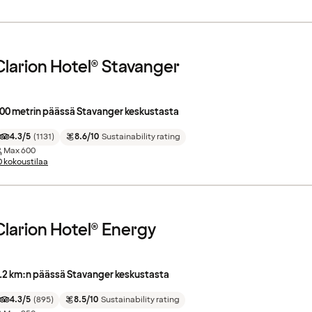
Clarion Hotel® Stavanger
00 metrin päässä Stavanger keskustasta
4.3/5
(
1131
)
8.6/10
Sustainability rating
Max
600
0 kokoustilaa
Clarion Hotel® Energy
.2 km:n päässä Stavanger keskustasta
4.3/5
(
895
)
8.5/10
Sustainability rating