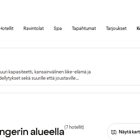
Siirry sivun sisältöön
Siirry sivun päävalikkoon
Hotellit
Ravintolat
Spa
Tapahtumat
Tarjoukset
K
uri kapasiteetti, kansainvälinen liike-elämä ja
lytykset sekä suurille että joustaville
(7 hotellit)
angerin alueella
Näytä kart