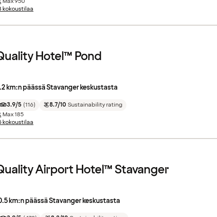
Max
950
8 kokoustilaa
Quality Hotel™ Pond
.2 km:n päässä Stavanger keskustasta
3.9/5
(
116
)
8.7/10
Sustainability rating
Max
185
5 kokoustilaa
Quality Airport Hotel™ Stavanger
0.5 km:n päässä Stavanger keskustasta