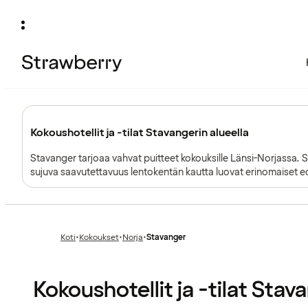
Kokoushotellit ja -tilat Stavangerin alueella
Stavanger tarjoaa vahvat puitteet kokouksille Länsi-Norjassa. Su
sujuva saavutettavuus lentokentän kautta luovat erinomaiset edel
tapahtumille.
Koti
•
Kokoukset
•
Norja
•
Stavanger
Edellinen
Edellinen
sivu:
sivu:
Kokoushotellit ja -tilat Stav