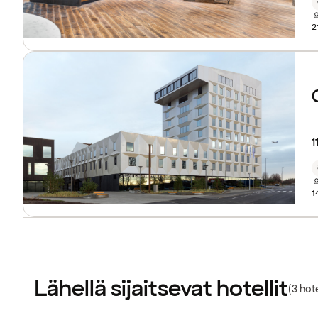
2
1
1
Lähellä sijaitsevat hotellit
(3 hote