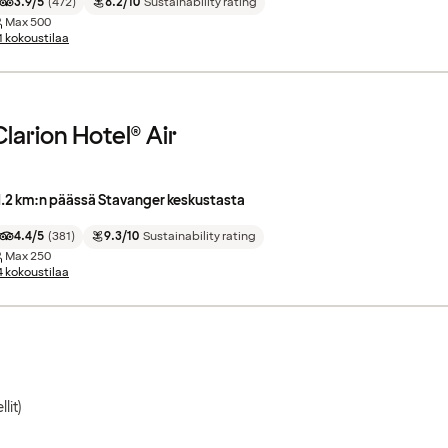
3.9/5
(
472
)
8.2/10
Sustainability rating
Max
500
1 kokoustilaa
Clarion Hotel® Air
1.2 km:n päässä Stavanger keskustasta
4.4/5
(
381
)
9.3/10
Sustainability rating
Max
250
4 kokoustilaa
llit)