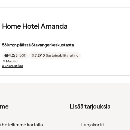
Home Hotel Amanda
56 km:n päässä Stavanger keskustasta
4.2/5
(
601
)
7.2/10
Sustainability rating
Max
80
6 kokoustilaa
mme
Lisää tarjouksia
i hotellimme kartalla
Lahjakortit