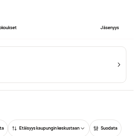
okoukset
Jäsenyys
ta
Etäisyys kaupungin keskustaan
Suodata