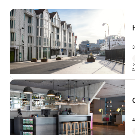
3
5
4