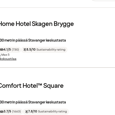
Home Hotel Skagen Brygge
00 metrin päässä Stavanger keskustasta
4.1/5
(
730
)
8.5/10
Sustainability rating
Max
5
 kokoustilaa
Comfort Hotel™ Square
00 metrin päässä Stavanger keskustasta
3.7/5
(
1663
)
7.8/10
Sustainability rating